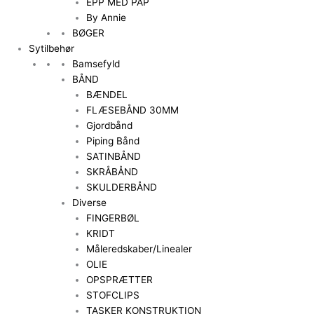
EPP MED PAP
By Annie
BØGER
Sytilbehør
Bamsefyld
BÅND
BÆNDEL
FLÆSEBÅND 30MM
Gjordbånd
Piping Bånd
SATINBÅND
SKRÅBÅND
SKULDERBÅND
Diverse
FINGERBØL
KRIDT
Måleredskaber/Linealer
OLIE
OPSPRÆTTER
STOFCLIPS
TASKER KONSTRUKTION