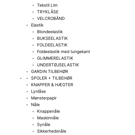
Tekstil Lim
TRYKLÅSE
VELCROBÅND
Elastik
Blondeelastik
BUKSEELASTIK
FOLDEELASTIK
Foldeelastik med tungekant
GLIMMERELASTIK
UNDERTØJSELASTIK
GARDIN TILBEHØR
SPOLER + TILBEHØR
KNAPPER & HÆGTER
Lynlåse
Mønsterpapir
Nåle
Knappenåle
Maskinnåle
Synåle
Sikkerhedsnåle