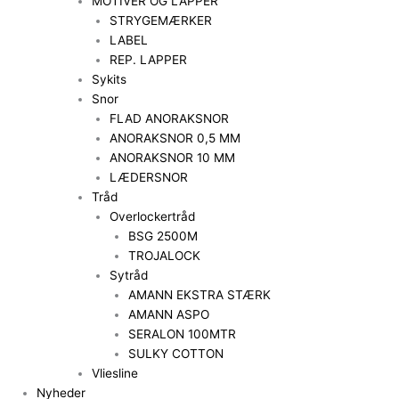
MOTIVER OG LAPPER
STRYGEMÆRKER
LABEL
REP. LAPPER
Sykits
Snor
FLAD ANORAKSNOR
ANORAKSNOR 0,5 MM
ANORAKSNOR 10 MM
LÆDERSNOR
Tråd
Overlockertråd
BSG 2500M
TROJALOCK
Sytråd
AMANN EKSTRA STÆRK
AMANN ASPO
SERALON 100MTR
SULKY COTTON
Vliesline
Nyheder