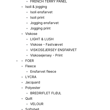
FRENCH TERRY PANEL
Isoli & jogging
Isoli ensfarvet
Isoli print
Jogging ensfarvet
Jogging print
Viskose
LIGHT & LUSH
Viskose - Fastvævet
VISKOSEJERSEY ENSFARVET
Viskosejersey - Print
FOER
Fleece
Ensfarvet fleece
LYCRA
Jacquard
Polyester
BREDRIFLET FLØJL
Quilt
VELOUR
Softshell