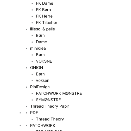
FK Dame
FK Børn
FK Herre
FK Tilbehør
lillesol & pelle
Børn
Dame
minikrea
Børn
VOKSNE
ONION
Børn
voksen
PihlDesign
PATCHWORK MØNSTRE
SYMØNSTRE
Thread Theory Papir
PDF
Thread Theory
PATCHWORK