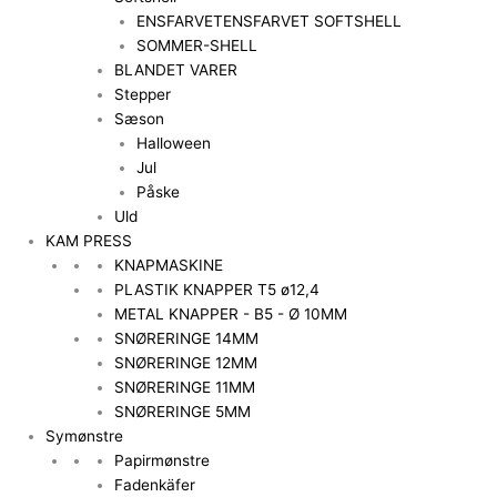
ENSFARVET
ENSFARVET SOFTSHELL
SOMMER-SHELL
BLANDET VARER
Stepper
Sæson
Halloween
Jul
Påske
Uld
KAM PRESS
KNAPMASKINE
PLASTIK KNAPPER T5 ø12,4
METAL KNAPPER - B5 - Ø 10MM
SNØRERINGE 14MM
SNØRERINGE 12MM
SNØRERINGE 11MM
SNØRERINGE 5MM
Symønstre
Papirmønstre
Fadenkäfer