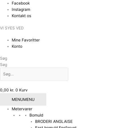
Gå
Facebook
til
Instagram
indholdet
Kontakt os
VI SYES VED
Mine Favoritter
Konto
Søg
Søg
0,00
kr.
0
Kurv
MENU
MENU
Metervarer
Bomuld
BRODERI ANGLAISE
Fast bomuld Ensfarvet