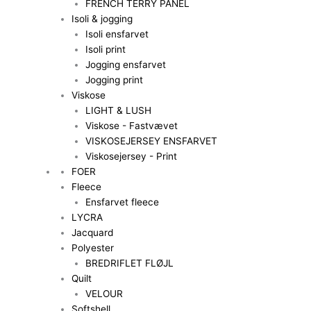
FRENCH TERRY PANEL
Isoli & jogging
Isoli ensfarvet
Isoli print
Jogging ensfarvet
Jogging print
Viskose
LIGHT & LUSH
Viskose - Fastvævet
VISKOSEJERSEY ENSFARVET
Viskosejersey - Print
FOER
Fleece
Ensfarvet fleece
LYCRA
Jacquard
Polyester
BREDRIFLET FLØJL
Quilt
VELOUR
Softshell