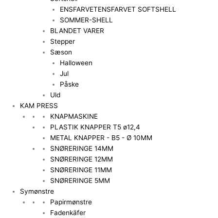
ENSFARVET
ENSFARVET SOFTSHELL
SOMMER-SHELL
BLANDET VARER
Stepper
Sæson
Halloween
Jul
Påske
Uld
KAM PRESS
KNAPMASKINE
PLASTIK KNAPPER T5 ø12,4
METAL KNAPPER - B5 - Ø 10MM
SNØRERINGE 14MM
SNØRERINGE 12MM
SNØRERINGE 11MM
SNØRERINGE 5MM
Symønstre
Papirmønstre
Fadenkäfer