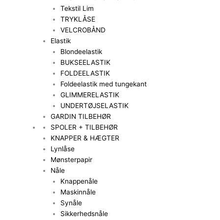
Tekstil Lim
TRYKLÅSE
VELCROBÅND
Elastik
Blondeelastik
BUKSEELASTIK
FOLDEELASTIK
Foldeelastik med tungekant
GLIMMERELASTIK
UNDERTØJSELASTIK
GARDIN TILBEHØR
SPOLER + TILBEHØR
KNAPPER & HÆGTER
Lynlåse
Mønsterpapir
Nåle
Knappenåle
Maskinnåle
Synåle
Sikkerhedsnåle