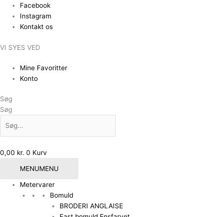
Gå
Facebook
til
Instagram
indholdet
Kontakt os
VI SYES VED
Mine Favoritter
Konto
Søg
Søg
0,00
kr.
0
Kurv
MENU
MENU
Metervarer
Bomuld
BRODERI ANGLAISE
Fast bomuld Ensfarvet