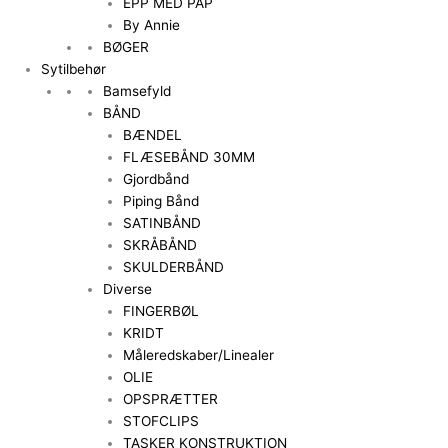
EPP MED PAP
By Annie
BØGER
Sytilbehør
Bamsefyld
BÅND
BÆNDEL
FLÆSEBÅND 30MM
Gjordbånd
Piping Bånd
SATINBÅND
SKRÅBÅND
SKULDERBÅND
Diverse
FINGERBØL
KRIDT
Måleredskaber/Linealer
OLIE
OPSPRÆTTER
STOFCLIPS
TASKER KONSTRUKTION