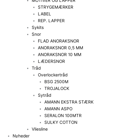
MOTIVER OG LAPPER
STRYGEMÆRKER
LABEL
REP. LAPPER
Sykits
Snor
FLAD ANORAKSNOR
ANORAKSNOR 0,5 MM
ANORAKSNOR 10 MM
LÆDERSNOR
Tråd
Overlockertråd
BSG 2500M
TROJALOCK
Sytråd
AMANN EKSTRA STÆRK
AMANN ASPO
SERALON 100MTR
SULKY COTTON
Vliesline
Nyheder