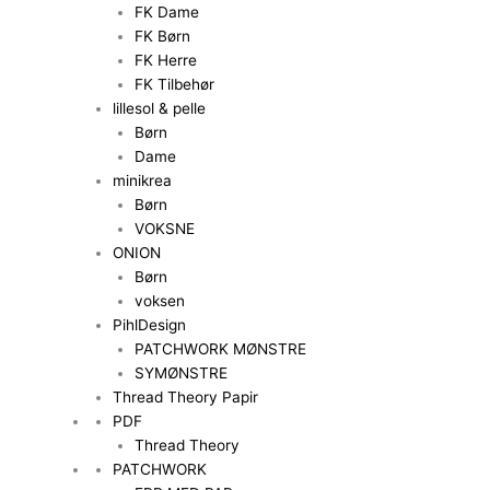
FK Dame
FK Børn
FK Herre
FK Tilbehør
lillesol & pelle
Børn
Dame
minikrea
Børn
VOKSNE
ONION
Børn
voksen
PihlDesign
PATCHWORK MØNSTRE
SYMØNSTRE
Thread Theory Papir
PDF
Thread Theory
PATCHWORK