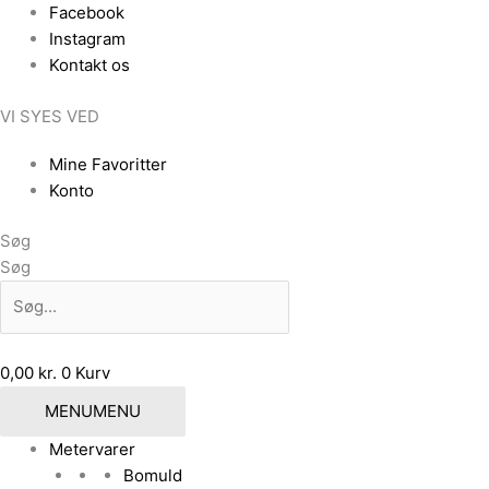
Gå
Facebook
til
Instagram
indholdet
Kontakt os
VI SYES VED
Mine Favoritter
Konto
Søg
Søg
0,00
kr.
0
Kurv
MENU
MENU
Metervarer
Bomuld