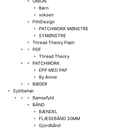
ONION
Børn
voksen
PihlDesign
PATCHWORK MØNSTRE
SYMØNSTRE
Thread Theory Papir
PDF
Thread Theory
PATCHWORK
EPP MED PAP
By Annie
BØGER
Sytilbehør
Bamsefyld
BÅND
BÆNDEL
FLÆSEBÅND 30MM
Gjordbånd