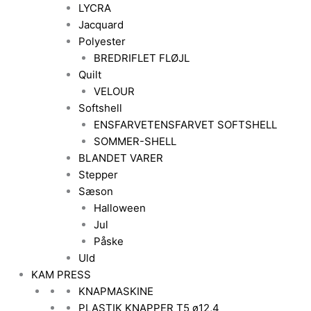
LYCRA
Jacquard
Polyester
BREDRIFLET FLØJL
Quilt
VELOUR
Softshell
ENSFARVET
ENSFARVET SOFTSHELL
SOMMER-SHELL
BLANDET VARER
Stepper
Sæson
Halloween
Jul
Påske
Uld
KAM PRESS
KNAPMASKINE
PLASTIK KNAPPER T5 ø12,4