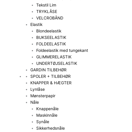
Tekstil Lim
TRYKLÅSE
VELCROBÅND
Elastik
Blondeelastik
BUKSEELASTIK
FOLDEELASTIK
Foldeelastik med tungekant
GLIMMERELASTIK
UNDERTØJSELASTIK
GARDIN TILBEHØR
SPOLER + TILBEHØR
KNAPPER & HÆGTER
Lynlåse
Mønsterpapir
Nåle
Knappenåle
Maskinnåle
Synåle
Sikkerhedsnåle