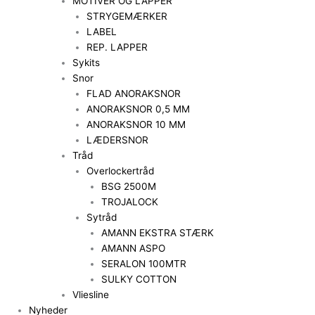
MOTIVER OG LAPPER
STRYGEMÆRKER
LABEL
REP. LAPPER
Sykits
Snor
FLAD ANORAKSNOR
ANORAKSNOR 0,5 MM
ANORAKSNOR 10 MM
LÆDERSNOR
Tråd
Overlockertråd
BSG 2500M
TROJALOCK
Sytråd
AMANN EKSTRA STÆRK
AMANN ASPO
SERALON 100MTR
SULKY COTTON
Vliesline
Nyheder