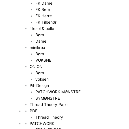
FK Dame
FK Børn
FK Herre
FK Tilbehør
lillesol & pelle
Børn
Dame
minikrea
Børn
VOKSNE
ONION
Børn
voksen
PihlDesign
PATCHWORK MØNSTRE
SYMØNSTRE
Thread Theory Papir
PDF
Thread Theory
PATCHWORK