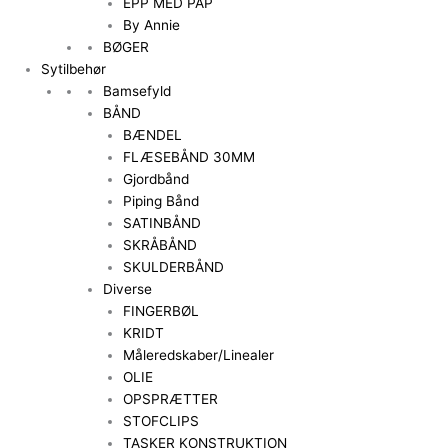
EPP MED PAP
By Annie
BØGER
Sytilbehør
Bamsefyld
BÅND
BÆNDEL
FLÆSEBÅND 30MM
Gjordbånd
Piping Bånd
SATINBÅND
SKRÅBÅND
SKULDERBÅND
Diverse
FINGERBØL
KRIDT
Måleredskaber/Linealer
OLIE
OPSPRÆTTER
STOFCLIPS
TASKER KONSTRUKTION