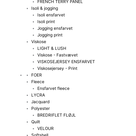
FRENCH TERRY PANEL
Isoli & jogging
Isoli ensfarvet
Isoli print
Jogging ensfarvet
Jogging print
Viskose
LIGHT & LUSH
Viskose - Fastvævet
VISKOSEJERSEY ENSFARVET
Viskosejersey - Print
FOER
Fleece
Ensfarvet fleece
LYCRA
Jacquard
Polyester
BREDRIFLET FLØJL
Quilt
VELOUR
Softshell