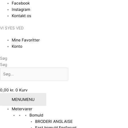
Gå
Facebook
til
Instagram
indholdet
Kontakt os
VI SYES VED
Mine Favoritter
Konto
Søg
Søg
0,00
kr.
0
Kurv
MENU
MENU
Metervarer
Bomuld
BRODERI ANGLAISE
Fast bomuld Ensfarvet