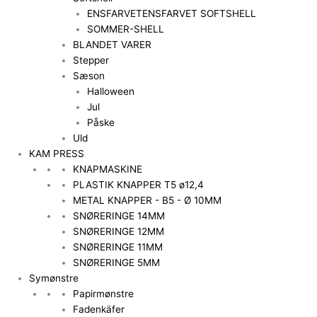
ENSFARVET
ENSFARVET SOFTSHELL
SOMMER-SHELL
BLANDET VARER
Stepper
Sæson
Halloween
Jul
Påske
Uld
KAM PRESS
KNAPMASKINE
PLASTIK KNAPPER T5 ø12,4
METAL KNAPPER - B5 - Ø 10MM
SNØRERINGE 14MM
SNØRERINGE 12MM
SNØRERINGE 11MM
SNØRERINGE 5MM
Symønstre
Papirmønstre
Fadenkäfer