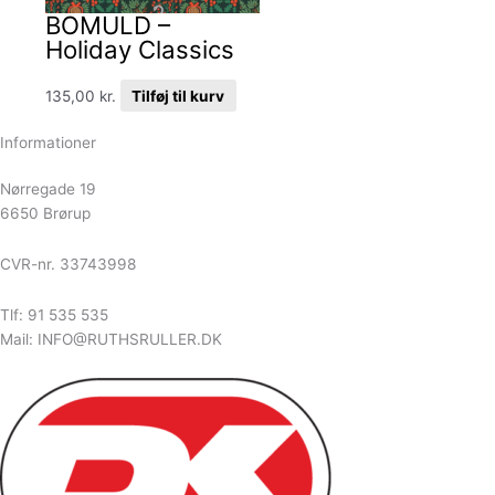
BOMULD –
Holiday Classics
135,00
kr.
Tilføj til kurv
Informationer
Nørregade 19
6650 Brørup
CVR-nr. 33743998
Tlf: 91 535 535
Mail: INFO@RUTHSRULLER.DK