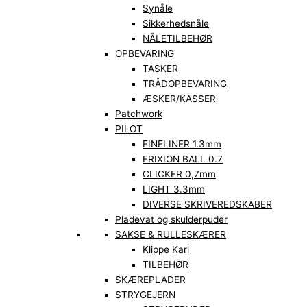
Synåle
Sikkerhedsnåle
NÅLETILBEHØR
OPBEVARING
TASKER
TRÅDOPBEVARING
ÆSKER/KASSER
Patchwork
PILOT
FINELINER 1.3mm
FRIXION BALL 0.7
CLICKER 0,7mm
LIGHT 3.3mm
DIVERSE SKRIVEREDSKABER
Pladevat og skulderpuder
SAKSE & RULLESKÆRER
Klippe Karl
TILBEHØR
SKÆREPLADER
STRYGEJERN