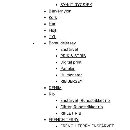
SY-KIT RYGSÆK
Bævernylon
Kork
Hør
Fløjl
TYL
Bomuldsjersey
Ensfarvet
PRIK & STRIB
Digital print
Paneler
Hulmønster
RIB JERSEY
DENIM
Rib
Ensfarvet, Rundstrikket rib
Glitter, Rundstrikket rib
RIFLET RIB
FRENCH TERRY
FRENCH TERRY ENSFARVET