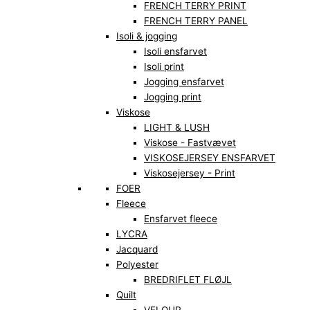
FRENCH TERRY PRINT
FRENCH TERRY PANEL
Isoli & jogging
Isoli ensfarvet
Isoli print
Jogging ensfarvet
Jogging print
Viskose
LIGHT & LUSH
Viskose - Fastvævet
VISKOSEJERSEY ENSFARVET
Viskosejersey - Print
FOER
Fleece
Ensfarvet fleece
LYCRA
Jacquard
Polyester
BREDRIFLET FLØJL
Quilt