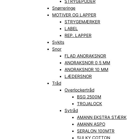
STRYGEPUDER
Snørreringe
MOTIVER OG LAPPER
STRYGEMÆRKER
LABEL
REP. LAPPER
Sykits
Snor
FLAD ANORAKSNOR
ANORAKSNOR 0,5 MM
ANORAKSNOR 10 MM
LÆDERSNOR
Tråd
Overlockertråd
BSG 2500M
TROJALOCK
Sytråd
AMANN EKSTRA STÆRK
AMANN ASPO
SERALON 100MTR
SULKY COTTON