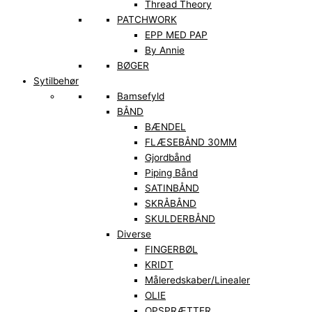
Thread Theory
PATCHWORK
EPP MED PAP
By Annie
BØGER
Sytilbehør
Bamsefyld
BÅND
BÆNDEL
FLÆSEBÅND 30MM
Gjordbånd
Piping Bånd
SATINBÅND
SKRÅBÅND
SKULDERBÅND
Diverse
FINGERBØL
KRIDT
Måleredskaber/Linealer
OLIE
OPSPRÆTTER