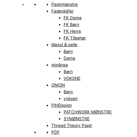
Papirmønstre
Fadenkäfer
FK Dame
FK Børn
FK Herre
FK Tilbehør
lillesol & pelle
Børn
Dame
minikrea
Børn
VOKSNE
ONION
Børn
voksen
PihlDesign
PATCHWORK MØNSTRE
SYMØNSTRE
Thread Theory Papir
PDF