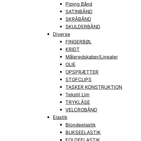
Piping Bånd
SATINBÅND
SKRÅBÅND
SKULDERBÅND
Diverse
FINGERBØL
KRIDT
Måleredskaber/Linealer
OLIE
OPSPRÆTTER
STOFCLIPS
TASKER KONSTRUKTION
Tekstil Lim
TRYKLÅSE
VELCROBÅND
Elastik
Blondeelastik
BUKSEELASTIK
FOLDEELASTIK