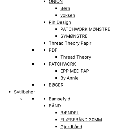
ONION
Børn
voksen
PihlDesign
PATCHWORK MØNSTRE
SYMØNSTRE
Thread Theory Papir
PDF
Thread Theory
PATCHWORK
EPP MED PAP
By Annie
BØGER
Sytilbehør
Bamsefyld
BÅND
BÆNDEL
FLÆSEBÅND 30MM
Gjordbånd