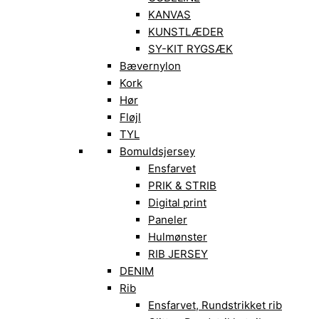
KANVAS
KUNSTLÆDER
SY-KIT RYGSÆK
Bævernylon
Kork
Hør
Fløjl
TYL
Bomuldsjersey
Ensfarvet
PRIK & STRIB
Digital print
Paneler
Hulmønster
RIB JERSEY
DENIM
Rib
Ensfarvet, Rundstrikket rib