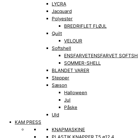
LYCRA
Jacquard
Polyester
BREDRIFLET FLØJL
Quilt
VELOUR
Softshell
ENSFARVET
ENSFARVET SOFTSH
SOMMER-SHELL
BLANDET VARER
Stepper
Sæson
Halloween
Jul
Påske
Uld
KAM PRESS
KNAPMASKINE
PLASTIK KNAPPER T5 ø12,4