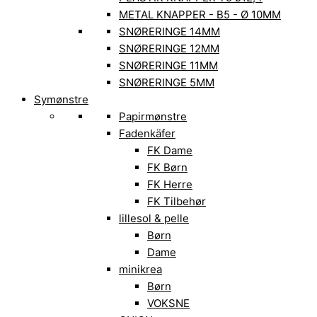
METAL KNAPPER - B5 - Ø 10MM
SNØRERINGE 14MM
SNØRERINGE 12MM
SNØRERINGE 11MM
SNØRERINGE 5MM
Symønstre
Papirmønstre
Fadenkäfer
FK Dame
FK Børn
FK Herre
FK Tilbehør
lillesol & pelle
Børn
Dame
minikrea
Børn
VOKSNE