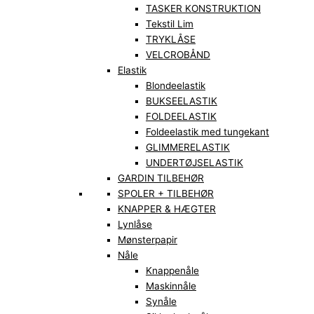
TASKER KONSTRUKTION
Tekstil Lim
TRYKLÅSE
VELCROBÅND
Elastik
Blondeelastik
BUKSEELASTIK
FOLDEELASTIK
Foldeelastik med tungekant
GLIMMERELASTIK
UNDERTØJSELASTIK
GARDIN TILBEHØR
SPOLER + TILBEHØR
KNAPPER & HÆGTER
Lynlåse
Mønsterpapir
Nåle
Knappenåle
Maskinnåle
Synåle