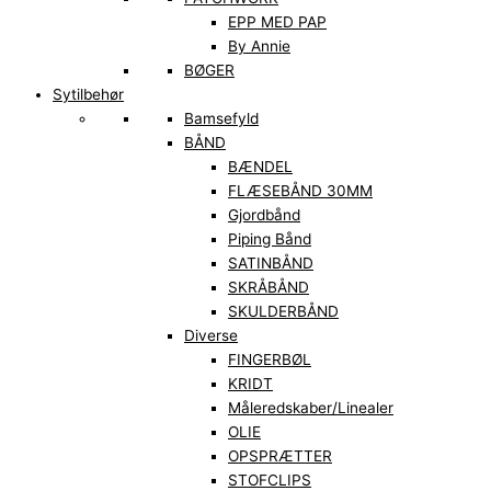
EPP MED PAP
By Annie
BØGER
Sytilbehør
Bamsefyld
BÅND
BÆNDEL
FLÆSEBÅND 30MM
Gjordbånd
Piping Bånd
SATINBÅND
SKRÅBÅND
SKULDERBÅND
Diverse
FINGERBØL
KRIDT
Måleredskaber/Linealer
OLIE
OPSPRÆTTER
STOFCLIPS