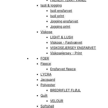
FRENCH TERRY PANEL
Isoli & jogging
Isoli ensfarvet
Isoli print
Jogging ensfarvet
Jogging print
Viskose
LIGHT & LUSH
Viskose - Fastvævet
VISKOSEJERSEY ENSFARVET
Viskosejersey - Print
FOER
Fleece
Ensfarvet fleece
LYCRA
Jacquard
Polyester
BREDRIFLET FLØJL
Quilt
VELOUR
Softshell