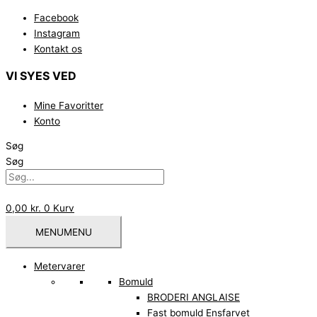
Gå
Facebook
til
Instagram
indholdet
Kontakt os
VI SYES VED
Mine Favoritter
Konto
Søg
Søg
0,00
kr.
0
Kurv
MENU
MENU
Metervarer
Bomuld
BRODERI ANGLAISE
Fast bomuld Ensfarvet