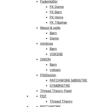
Fadenkäfer
FK Dame
FK Børn
FK Herre
FK Tilbehør
lillesol & pelle
Børn
Dame
minikrea
Børn
VOKSNE
ONION
Børn
voksen
PihlDesign
PATCHWORK MØNSTRE
SYMØNSTRE
Thread Theory Papir
PDF
Thread Theory
PATCHWORK