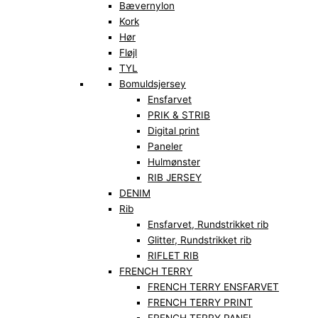
Bævernylon
Kork
Hør
Fløjl
TYL
Bomuldsjersey
Ensfarvet
PRIK & STRIB
Digital print
Paneler
Hulmønster
RIB JERSEY
DENIM
Rib
Ensfarvet, Rundstrikket rib
Glitter, Rundstrikket rib
RIFLET RIB
FRENCH TERRY
FRENCH TERRY ENSFARVET
FRENCH TERRY PRINT