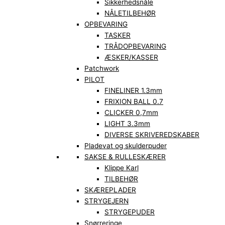
Sikkerhedsnåle
NÅLETILBEHØR
OPBEVARING
TASKER
TRÅDOPBEVARING
ÆSKER/KASSER
Patchwork
PILOT
FINELINER 1.3mm
FRIXION BALL 0.7
CLICKER 0,7mm
LIGHT 3.3mm
DIVERSE SKRIVEREDSKABER
Pladevat og skulderpuder
SAKSE & RULLESKÆRER
Klippe Karl
TILBEHØR
SKÆREPLADER
STRYGEJERN
STRYGEPUDER
Snørreringe