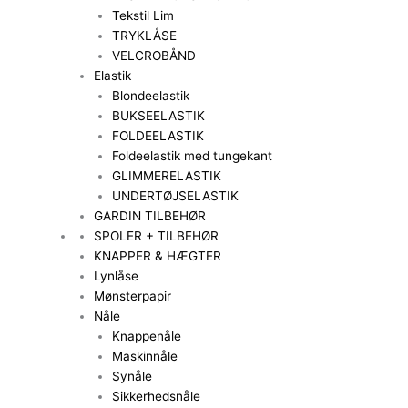
Tekstil Lim
TRYKLÅSE
VELCROBÅND
Elastik
Blondeelastik
BUKSEELASTIK
FOLDEELASTIK
Foldeelastik med tungekant
GLIMMERELASTIK
UNDERTØJSELASTIK
GARDIN TILBEHØR
SPOLER + TILBEHØR
KNAPPER & HÆGTER
Lynlåse
Mønsterpapir
Nåle
Knappenåle
Maskinnåle
Synåle
Sikkerhedsnåle