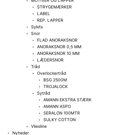
MOTIVER OG LAPPER
STRYGEMÆRKER
LABEL
REP. LAPPER
Sykits
Snor
FLAD ANORAKSNOR
ANORAKSNOR 0,5 MM
ANORAKSNOR 10 MM
LÆDERSNOR
Tråd
Overlockertråd
BSG 2500M
TROJALOCK
Sytråd
AMANN EKSTRA STÆRK
AMANN ASPO
SERALON 100MTR
SULKY COTTON
Vliesline
Nyheder