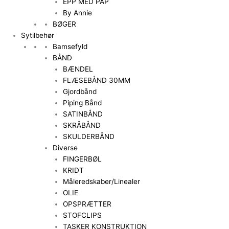
EPP MED PAP
By Annie
BØGER
Sytilbehør
Bamsefyld
BÅND
BÆNDEL
FLÆSEBÅND 30MM
Gjordbånd
Piping Bånd
SATINBÅND
SKRÅBÅND
SKULDERBÅND
Diverse
FINGERBØL
KRIDT
Måleredskaber/Linealer
OLIE
OPSPRÆTTER
STOFCLIPS
TASKER KONSTRUKTION