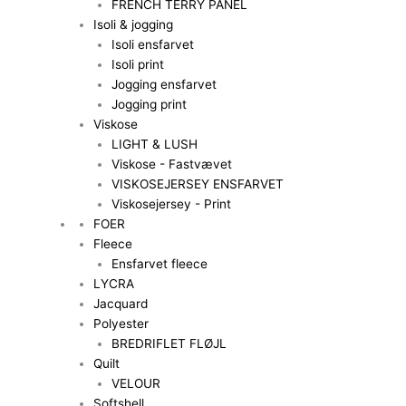
FRENCH TERRY PANEL
Isoli & jogging
Isoli ensfarvet
Isoli print
Jogging ensfarvet
Jogging print
Viskose
LIGHT & LUSH
Viskose - Fastvævet
VISKOSEJERSEY ENSFARVET
Viskosejersey - Print
FOER
Fleece
Ensfarvet fleece
LYCRA
Jacquard
Polyester
BREDRIFLET FLØJL
Quilt
VELOUR
Softshell