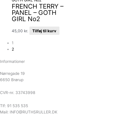
FRENCH TERRY –
PANEL – GOTH
GIRL No2
45,00
kr.
Tilføj til kurv
1
2
Informationer
Nørregade 19
6650 Brørup
CVR-nr. 33743998
Tlf: 91 535 535
Mail: INFO@RUTHSRULLER.DK