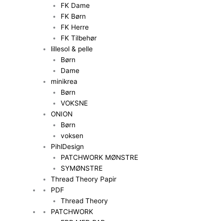
FK Dame
FK Børn
FK Herre
FK Tilbehør
lillesol & pelle
Børn
Dame
minikrea
Børn
VOKSNE
ONION
Børn
voksen
PihlDesign
PATCHWORK MØNSTRE
SYMØNSTRE
Thread Theory Papir
PDF
Thread Theory
PATCHWORK