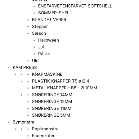
ENSFARVET
ENSFARVET SOFTSHELL
SOMMER-SHELL
BLANDET VARER
Stepper
Sæson
Halloween
Jul
Påske
Uld
KAM PRESS
KNAPMASKINE
PLASTIK KNAPPER T5 ø12,4
METAL KNAPPER - B5 - Ø 10MM
SNØRERINGE 14MM
SNØRERINGE 12MM
SNØRERINGE 11MM
SNØRERINGE 5MM
Symønstre
Papirmønstre
Fadenkäfer