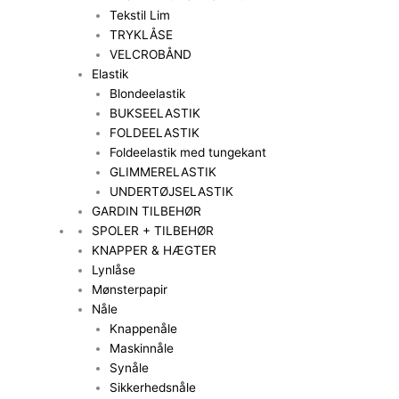
Tekstil Lim
TRYKLÅSE
VELCROBÅND
Elastik
Blondeelastik
BUKSEELASTIK
FOLDEELASTIK
Foldeelastik med tungekant
GLIMMERELASTIK
UNDERTØJSELASTIK
GARDIN TILBEHØR
SPOLER + TILBEHØR
KNAPPER & HÆGTER
Lynlåse
Mønsterpapir
Nåle
Knappenåle
Maskinnåle
Synåle
Sikkerhedsnåle