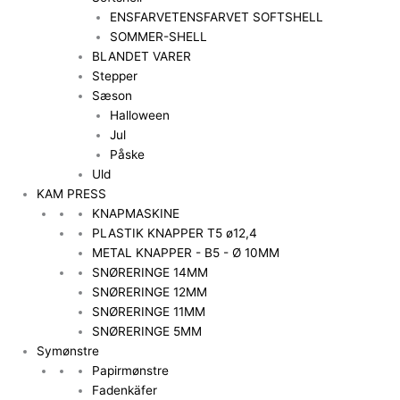
ENSFARVET
ENSFARVET SOFTSHELL
SOMMER-SHELL
BLANDET VARER
Stepper
Sæson
Halloween
Jul
Påske
Uld
KAM PRESS
KNAPMASKINE
PLASTIK KNAPPER T5 ø12,4
METAL KNAPPER - B5 - Ø 10MM
SNØRERINGE 14MM
SNØRERINGE 12MM
SNØRERINGE 11MM
SNØRERINGE 5MM
Symønstre
Papirmønstre
Fadenkäfer