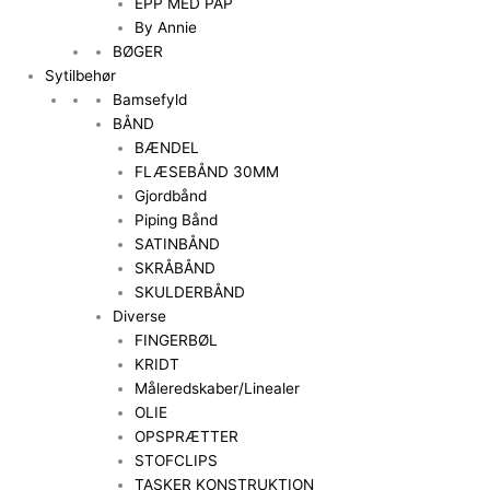
EPP MED PAP
By Annie
BØGER
Sytilbehør
Bamsefyld
BÅND
BÆNDEL
FLÆSEBÅND 30MM
Gjordbånd
Piping Bånd
SATINBÅND
SKRÅBÅND
SKULDERBÅND
Diverse
FINGERBØL
KRIDT
Måleredskaber/Linealer
OLIE
OPSPRÆTTER
STOFCLIPS
TASKER KONSTRUKTION