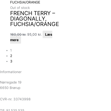
Out of stock
FRENCH TERRY –
DIAGONALLY,
FUCHSIA/ORANGE
160,00
kr.
95,00
kr.
Læs
mere
1
2
3
Informationer
Nørregade 19
6650 Brørup
CVR-nr. 33743998
Tlf: 91 535 535