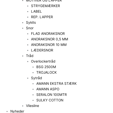
MOTIVER OG LAPPER
STRYGEMÆRKER
LABEL
REP. LAPPER
Sykits
Snor
FLAD ANORAKSNOR
ANORAKSNOR 0,5 MM
ANORAKSNOR 10 MM
LÆDERSNOR
Tråd
Overlockertråd
BSG 2500M
TROJALOCK
Sytråd
AMANN EKSTRA STÆRK
AMANN ASPO
SERALON 100MTR
SULKY COTTON
Vliesline
Nyheder