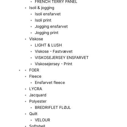
FRENCH TERRY PANEL
Isoli & jogging
Isoli ensfarvet
Isoli print
Jogging ensfarvet
Jogging print
Viskose
LIGHT & LUSH
Viskose - Fastvævet
VISKOSEJERSEY ENSFARVET
Viskosejersey - Print
FOER
Fleece
Ensfarvet fleece
LYCRA
Jacquard
Polyester
BREDRIFLET FLØJL
Quilt
VELOUR
Softshell