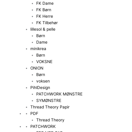
FK Dame
FK Børn
FK Herre
FK Tilbehør
lillesol & pelle
Børn
Dame
minikrea
Børn
VOKSNE
ONION
Børn
voksen
PihlDesign
PATCHWORK MØNSTRE
SYMØNSTRE
Thread Theory Papir
PDF
Thread Theory
PATCHWORK