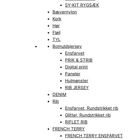
SY-KIT RYGSÆK
Bævernylon
Kork
Hør
Fløjl
TYL
Bomuldsjersey
Ensfarvet
PRIK & STRIB
Digital print
Paneler
Hulmønster
RIB JERSEY
DENIM
Rib
Ensfarvet, Rundstrikket rib
Glitter, Rundstrikket rib
RIFLET RIB
FRENCH TERRY
FRENCH TERRY ENSFARVET