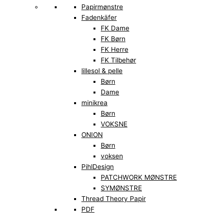
Papirmønstre
Fadenkäfer
FK Dame
FK Børn
FK Herre
FK Tilbehør
lillesol & pelle
Børn
Dame
minikrea
Børn
VOKSNE
ONION
Børn
voksen
PihlDesign
PATCHWORK MØNSTRE
SYMØNSTRE
Thread Theory Papir
PDF