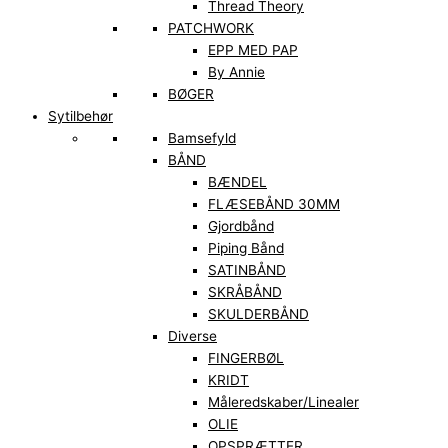
Thread Theory
PATCHWORK
EPP MED PAP
By Annie
BØGER
Sytilbehør
Bamsefyld
BÅND
BÆNDEL
FLÆSEBÅND 30MM
Gjordbånd
Piping Bånd
SATINBÅND
SKRÅBÅND
SKULDERBÅND
Diverse
FINGERBØL
KRIDT
Måleredskaber/Linealer
OLIE
OPSPRÆTTER