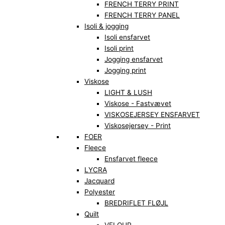
FRENCH TERRY PRINT
FRENCH TERRY PANEL
Isoli & jogging
Isoli ensfarvet
Isoli print
Jogging ensfarvet
Jogging print
Viskose
LIGHT & LUSH
Viskose - Fastvævet
VISKOSEJERSEY ENSFARVET
Viskosejersey - Print
FOER
Fleece
Ensfarvet fleece
LYCRA
Jacquard
Polyester
BREDRIFLET FLØJL
Quilt