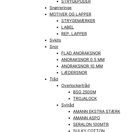
STRYGEPUDER
Snørreringe
MOTIVER OG LAPPER
STRYGEMÆRKER
LABEL
REP. LAPPER
Sykits
Snor
FLAD ANORAKSNOR
ANORAKSNOR 0,5 MM
ANORAKSNOR 10 MM
LÆDERSNOR
Tråd
Overlockertråd
BSG 2500M
TROJALOCK
Sytråd
AMANN EKSTRA STÆRK
AMANN ASPO
SERALON 100MTR
SULKY COTTON