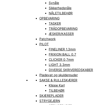
Synåle
Sikkerhedsnåle
NÅLETILBEHØR
OPBEVARING
TASKER
TRÅDOPBEVARING
ÆSKER/KASSER
Patchwork
PILOT
FINELINER 1.3mm
FRIXION BALL 0.7
CLICKER 0,7mm
LIGHT 3.3mm
DIVERSE SKRIVEREDSKABER
Pladevat og skulderpuder
SAKSE & RULLESKÆRER
Klippe Karl
TILBEHØR
SKÆREPLADER
STRYGEJERN