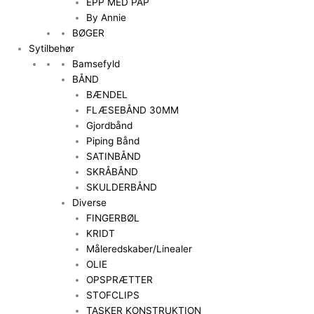
EPP MED PAP
By Annie
BØGER
Sytilbehør
Bamsefyld
BÅND
BÆNDEL
FLÆSEBÅND 30MM
Gjordbånd
Piping Bånd
SATINBÅND
SKRÅBÅND
SKULDERBÅND
Diverse
FINGERBØL
KRIDT
Måleredskaber/Linealer
OLIE
OPSPRÆTTER
STOFCLIPS
TASKER KONSTRUKTION