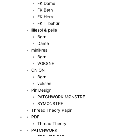
FK Dame
FK Børn
FK Herre
FK Tilbehør
lillesol & pelle
Børn
Dame
minikrea
Børn
VOKSNE
ONION
Børn
voksen
PihlDesign
PATCHWORK MØNSTRE
SYMØNSTRE
Thread Theory Papir
PDF
Thread Theory
PATCHWORK