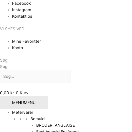
Gå
Facebook
til
Instagram
indholdet
Kontakt os
VI SYES VED
Mine Favoritter
Konto
Søg
Søg
0,00
kr.
0
Kurv
MENU
MENU
Metervarer
Bomuld
BRODERI ANGLAISE
Fast bomuld Ensfarvet