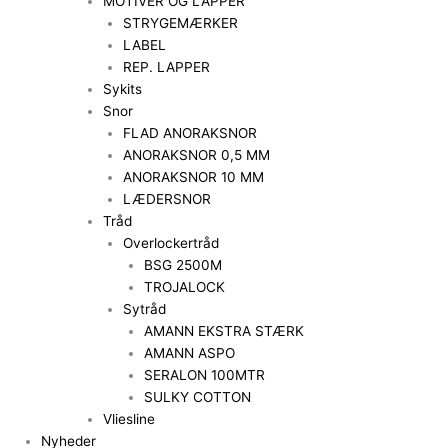
MOTIVER OG LAPPER
STRYGEMÆRKER
LABEL
REP. LAPPER
Sykits
Snor
FLAD ANORAKSNOR
ANORAKSNOR 0,5 MM
ANORAKSNOR 10 MM
LÆDERSNOR
Tråd
Overlockertråd
BSG 2500M
TROJALOCK
Sytråd
AMANN EKSTRA STÆRK
AMANN ASPO
SERALON 100MTR
SULKY COTTON
Vliesline
Nyheder