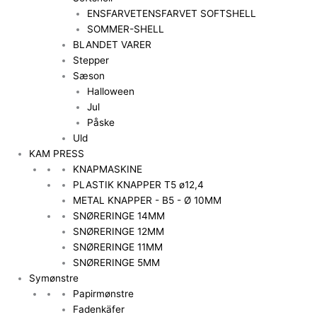
ENSFARVET
ENSFARVET SOFTSHELL
SOMMER-SHELL
BLANDET VARER
Stepper
Sæson
Halloween
Jul
Påske
Uld
KAM PRESS
KNAPMASKINE
PLASTIK KNAPPER T5 ø12,4
METAL KNAPPER - B5 - Ø 10MM
SNØRERINGE 14MM
SNØRERINGE 12MM
SNØRERINGE 11MM
SNØRERINGE 5MM
Symønstre
Papirmønstre
Fadenkäfer