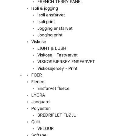
FRENCH TERRY PANEL
Isoli & jogging
Isoli ensfarvet
Isoli print
Jogging ensfarvet
Jogging print
Viskose
LIGHT & LUSH
Viskose - Fastvævet
VISKOSEJERSEY ENSFARVET
Viskosejersey - Print
FOER
Fleece
Ensfarvet fleece
LYCRA
Jacquard
Polyester
BREDRIFLET FLØJL
Quilt
VELOUR
Softshell