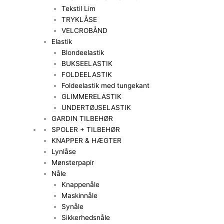
Tekstil Lim
TRYKLÅSE
VELCROBÅND
Elastik
Blondeelastik
BUKSEELASTIK
FOLDEELASTIK
Foldeelastik med tungekant
GLIMMERELASTIK
UNDERTØJSELASTIK
GARDIN TILBEHØR
SPOLER + TILBEHØR
KNAPPER & HÆGTER
Lynlåse
Mønsterpapir
Nåle
Knappenåle
Maskinnåle
Synåle
Sikkerhedsnåle