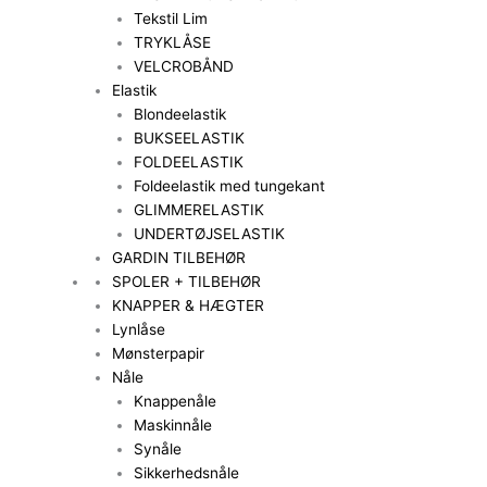
Tekstil Lim
TRYKLÅSE
VELCROBÅND
Elastik
Blondeelastik
BUKSEELASTIK
FOLDEELASTIK
Foldeelastik med tungekant
GLIMMERELASTIK
UNDERTØJSELASTIK
GARDIN TILBEHØR
SPOLER + TILBEHØR
KNAPPER & HÆGTER
Lynlåse
Mønsterpapir
Nåle
Knappenåle
Maskinnåle
Synåle
Sikkerhedsnåle