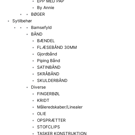
EPP MED PAP
By Annie
BØGER
Sytilbehør
Bamsefyld
BÅND
BÆNDEL
FLÆSEBÅND 30MM
Gjordbånd
Piping Bånd
SATINBÅND
SKRÅBÅND
SKULDERBÅND
Diverse
FINGERBØL
KRIDT
Måleredskaber/Linealer
OLIE
OPSPRÆTTER
STOFCLIPS
TASKER KONSTRUKTION