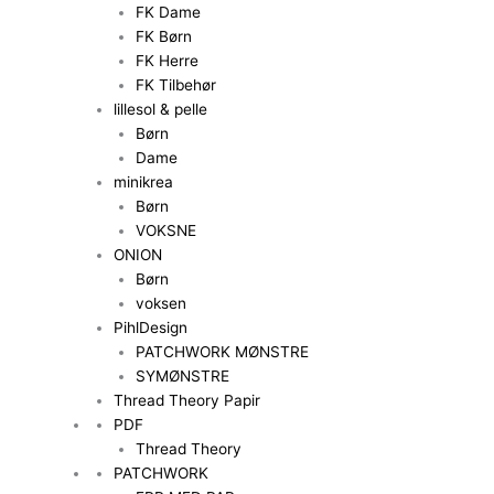
FK Dame
FK Børn
FK Herre
FK Tilbehør
lillesol & pelle
Børn
Dame
minikrea
Børn
VOKSNE
ONION
Børn
voksen
PihlDesign
PATCHWORK MØNSTRE
SYMØNSTRE
Thread Theory Papir
PDF
Thread Theory
PATCHWORK