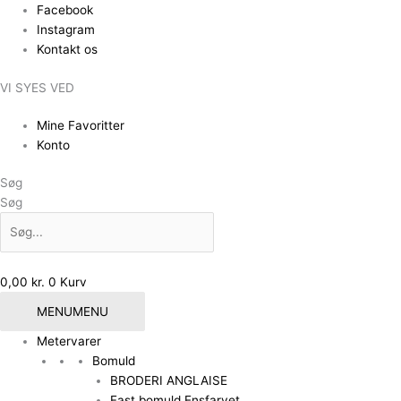
Gå
Facebook
til
Instagram
indholdet
Kontakt os
VI SYES VED
Mine Favoritter
Konto
Søg
Søg
0,00
kr.
0
Kurv
MENU
MENU
Metervarer
Bomuld
BRODERI ANGLAISE
Fast bomuld Ensfarvet