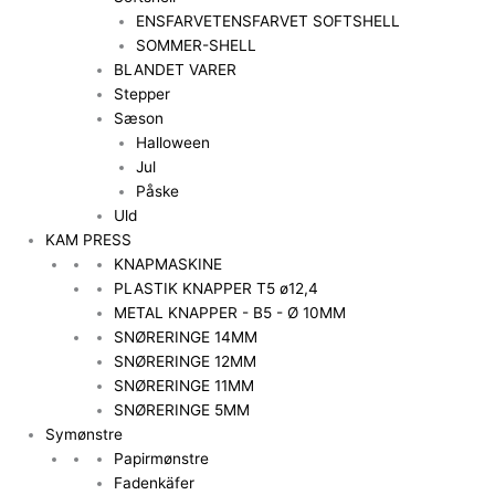
ENSFARVET
ENSFARVET SOFTSHELL
SOMMER-SHELL
BLANDET VARER
Stepper
Sæson
Halloween
Jul
Påske
Uld
KAM PRESS
KNAPMASKINE
PLASTIK KNAPPER T5 ø12,4
METAL KNAPPER - B5 - Ø 10MM
SNØRERINGE 14MM
SNØRERINGE 12MM
SNØRERINGE 11MM
SNØRERINGE 5MM
Symønstre
Papirmønstre
Fadenkäfer