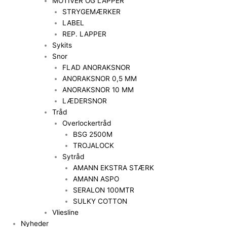
MOTIVER OG LAPPER
STRYGEMÆRKER
LABEL
REP. LAPPER
Sykits
Snor
FLAD ANORAKSNOR
ANORAKSNOR 0,5 MM
ANORAKSNOR 10 MM
LÆDERSNOR
Tråd
Overlockertråd
BSG 2500M
TROJALOCK
Sytråd
AMANN EKSTRA STÆRK
AMANN ASPO
SERALON 100MTR
SULKY COTTON
Vliesline
Nyheder