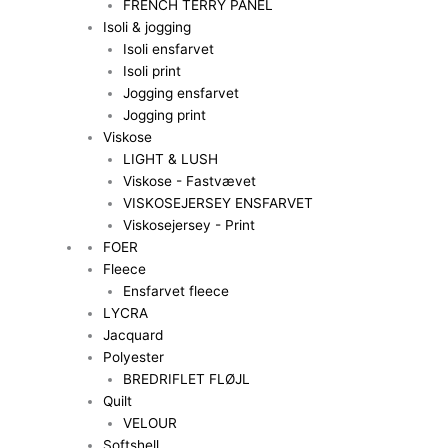
FRENCH TERRY PANEL
Isoli & jogging
Isoli ensfarvet
Isoli print
Jogging ensfarvet
Jogging print
Viskose
LIGHT & LUSH
Viskose - Fastvævet
VISKOSEJERSEY ENSFARVET
Viskosejersey - Print
FOER
Fleece
Ensfarvet fleece
LYCRA
Jacquard
Polyester
BREDRIFLET FLØJL
Quilt
VELOUR
Softshell