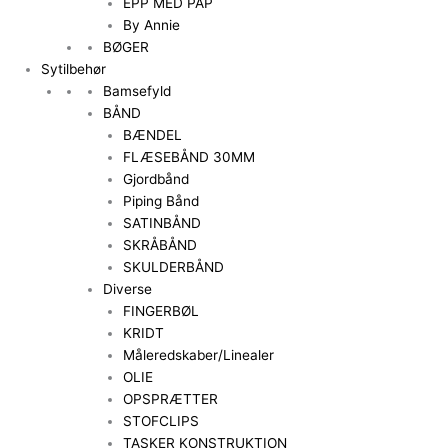
EPP MED PAP
By Annie
BØGER
Sytilbehør
Bamsefyld
BÅND
BÆNDEL
FLÆSEBÅND 30MM
Gjordbånd
Piping Bånd
SATINBÅND
SKRÅBÅND
SKULDERBÅND
Diverse
FINGERBØL
KRIDT
Måleredskaber/Linealer
OLIE
OPSPRÆTTER
STOFCLIPS
TASKER KONSTRUKTION