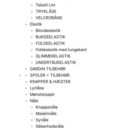
Tekstil Lim
TRYKLÅSE
VELCROBÅND
Elastik
Blondeelastik
BUKSEELASTIK
FOLDEELASTIK
Foldeelastik med tungekant
GLIMMERELASTIK
UNDERTØJSELASTIK
GARDIN TILBEHØR
SPOLER + TILBEHØR
KNAPPER & HÆGTER
Lynlåse
Mønsterpapir
Nåle
Knappenåle
Maskinnåle
Synåle
Sikkerhedsnåle