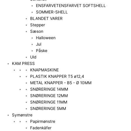
ENSFARVET
ENSFARVET SOFTSHELL
SOMMER-SHELL
BLANDET VARER
Stepper
Sæson
Halloween
Jul
Påske
Uld
KAM PRESS
KNAPMASKINE
PLASTIK KNAPPER T5 ø12,4
METAL KNAPPER - B5 - Ø 10MM
SNØRERINGE 14MM
SNØRERINGE 12MM
SNØRERINGE 11MM
SNØRERINGE 5MM
Symønstre
Papirmønstre
Fadenkäfer