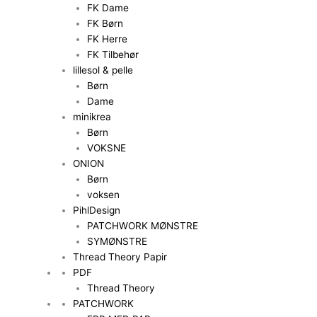
FK Dame
FK Børn
FK Herre
FK Tilbehør
lillesol & pelle
Børn
Dame
minikrea
Børn
VOKSNE
ONION
Børn
voksen
PihlDesign
PATCHWORK MØNSTRE
SYMØNSTRE
Thread Theory Papir
PDF
Thread Theory
PATCHWORK