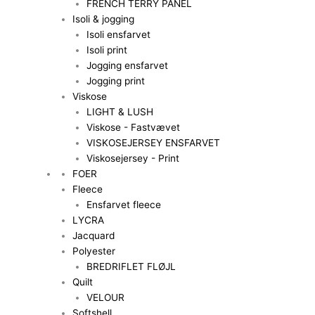
FRENCH TERRY PANEL
Isoli & jogging
Isoli ensfarvet
Isoli print
Jogging ensfarvet
Jogging print
Viskose
LIGHT & LUSH
Viskose - Fastvævet
VISKOSEJERSEY ENSFARVET
Viskosejersey - Print
FOER
Fleece
Ensfarvet fleece
LYCRA
Jacquard
Polyester
BREDRIFLET FLØJL
Quilt
VELOUR
Softshell