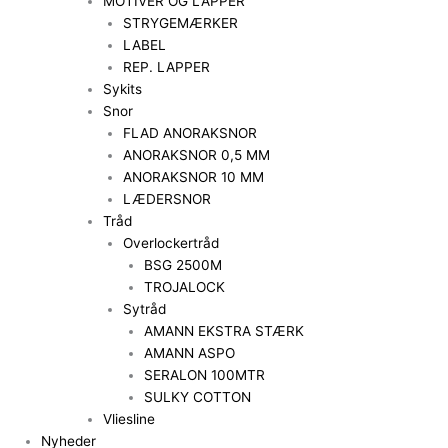
MOTIVER OG LAPPER
STRYGEMÆRKER
LABEL
REP. LAPPER
Sykits
Snor
FLAD ANORAKSNOR
ANORAKSNOR 0,5 MM
ANORAKSNOR 10 MM
LÆDERSNOR
Tråd
Overlockertråd
BSG 2500M
TROJALOCK
Sytråd
AMANN EKSTRA STÆRK
AMANN ASPO
SERALON 100MTR
SULKY COTTON
Vliesline
Nyheder