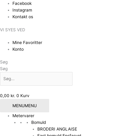
Gå
Facebook
til
Instagram
indholdet
Kontakt os
VI SYES VED
Mine Favoritter
Konto
Søg
Søg
0,00
kr.
0
Kurv
MENU
MENU
Metervarer
Bomuld
BRODERI ANGLAISE
Fast bomuld Ensfarvet