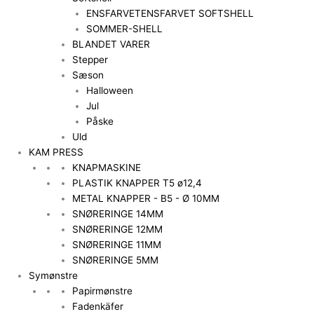
ENSFARVET
ENSFARVET SOFTSHELL
SOMMER-SHELL
BLANDET VARER
Stepper
Sæson
Halloween
Jul
Påske
Uld
KAM PRESS
KNAPMASKINE
PLASTIK KNAPPER T5 ø12,4
METAL KNAPPER - B5 - Ø 10MM
SNØRERINGE 14MM
SNØRERINGE 12MM
SNØRERINGE 11MM
SNØRERINGE 5MM
Symønstre
Papirmønstre
Fadenkäfer