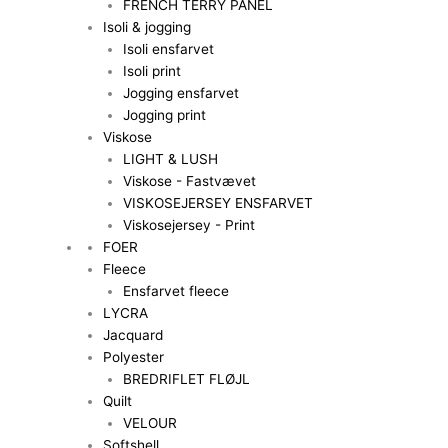
FRENCH TERRY PANEL
Isoli & jogging
Isoli ensfarvet
Isoli print
Jogging ensfarvet
Jogging print
Viskose
LIGHT & LUSH
Viskose - Fastvævet
VISKOSEJERSEY ENSFARVET
Viskosejersey - Print
FOER
Fleece
Ensfarvet fleece
LYCRA
Jacquard
Polyester
BREDRIFLET FLØJL
Quilt
VELOUR
Softshell