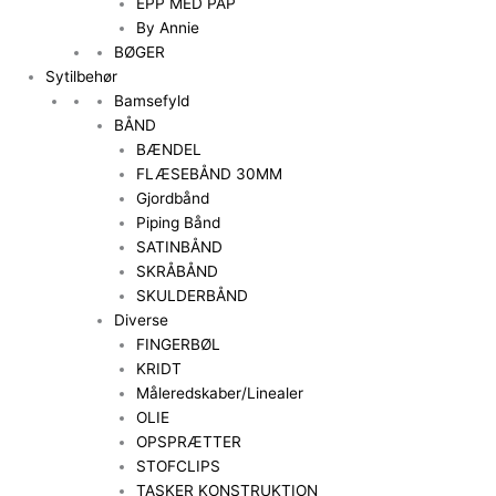
EPP MED PAP
By Annie
BØGER
Sytilbehør
Bamsefyld
BÅND
BÆNDEL
FLÆSEBÅND 30MM
Gjordbånd
Piping Bånd
SATINBÅND
SKRÅBÅND
SKULDERBÅND
Diverse
FINGERBØL
KRIDT
Måleredskaber/Linealer
OLIE
OPSPRÆTTER
STOFCLIPS
TASKER KONSTRUKTION