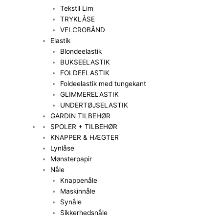
Tekstil Lim
TRYKLÅSE
VELCROBÅND
Elastik
Blondeelastik
BUKSEELASTIK
FOLDEELASTIK
Foldeelastik med tungekant
GLIMMERELASTIK
UNDERTØJSELASTIK
GARDIN TILBEHØR
SPOLER + TILBEHØR
KNAPPER & HÆGTER
Lynlåse
Mønsterpapir
Nåle
Knappenåle
Maskinnåle
Synåle
Sikkerhedsnåle