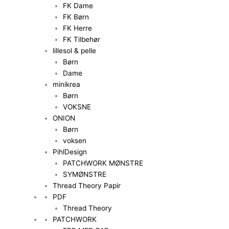
FK Dame
FK Børn
FK Herre
FK Tilbehør
lillesol & pelle
Børn
Dame
minikrea
Børn
VOKSNE
ONION
Børn
voksen
PihlDesign
PATCHWORK MØNSTRE
SYMØNSTRE
Thread Theory Papir
PDF
Thread Theory
PATCHWORK