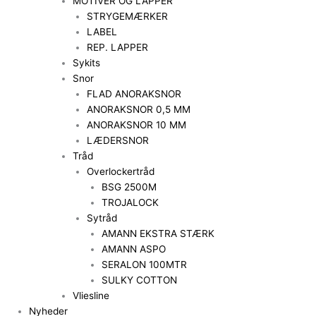
MOTIVER OG LAPPER
STRYGEMÆRKER
LABEL
REP. LAPPER
Sykits
Snor
FLAD ANORAKSNOR
ANORAKSNOR 0,5 MM
ANORAKSNOR 10 MM
LÆDERSNOR
Tråd
Overlockertråd
BSG 2500M
TROJALOCK
Sytråd
AMANN EKSTRA STÆRK
AMANN ASPO
SERALON 100MTR
SULKY COTTON
Vliesline
Nyheder