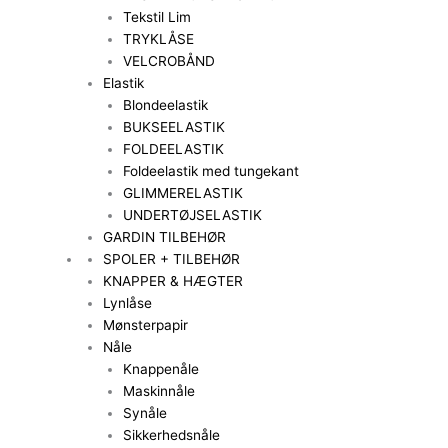
Tekstil Lim
TRYKLÅSE
VELCROBÅND
Elastik
Blondeelastik
BUKSEELASTIK
FOLDEELASTIK
Foldeelastik med tungekant
GLIMMERELASTIK
UNDERTØJSELASTIK
GARDIN TILBEHØR
SPOLER + TILBEHØR
KNAPPER & HÆGTER
Lynlåse
Mønsterpapir
Nåle
Knappenåle
Maskinnåle
Synåle
Sikkerhedsnåle