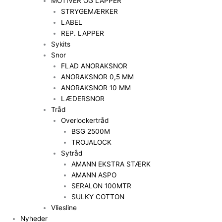
MOTIVER OG LAPPER
STRYGEMÆRKER
LABEL
REP. LAPPER
Sykits
Snor
FLAD ANORAKSNOR
ANORAKSNOR 0,5 MM
ANORAKSNOR 10 MM
LÆDERSNOR
Tråd
Overlockertråd
BSG 2500M
TROJALOCK
Sytråd
AMANN EKSTRA STÆRK
AMANN ASPO
SERALON 100MTR
SULKY COTTON
Vliesline
Nyheder