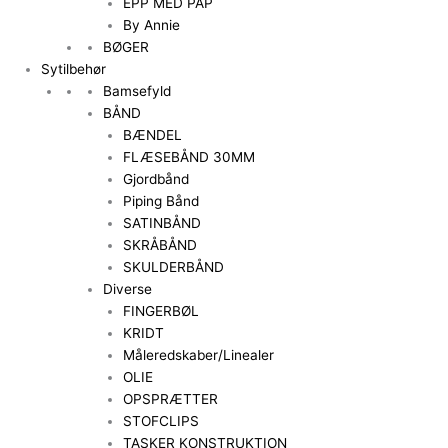
EPP MED PAP
By Annie
BØGER
Sytilbehør
Bamsefyld
BÅND
BÆNDEL
FLÆSEBÅND 30MM
Gjordbånd
Piping Bånd
SATINBÅND
SKRÅBÅND
SKULDERBÅND
Diverse
FINGERBØL
KRIDT
Måleredskaber/Linealer
OLIE
OPSPRÆTTER
STOFCLIPS
TASKER KONSTRUKTION