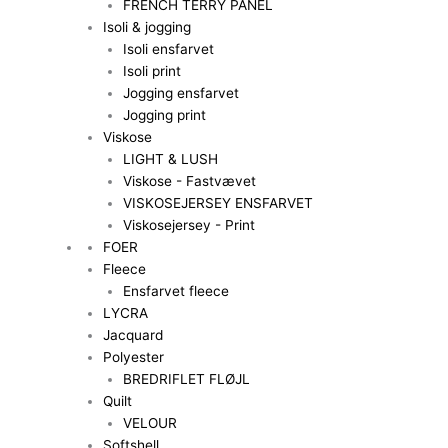
FRENCH TERRY PANEL
Isoli & jogging
Isoli ensfarvet
Isoli print
Jogging ensfarvet
Jogging print
Viskose
LIGHT & LUSH
Viskose - Fastvævet
VISKOSEJERSEY ENSFARVET
Viskosejersey - Print
FOER
Fleece
Ensfarvet fleece
LYCRA
Jacquard
Polyester
BREDRIFLET FLØJL
Quilt
VELOUR
Softshell