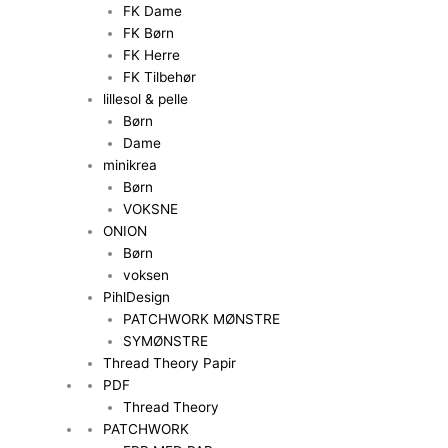
FK Dame
FK Børn
FK Herre
FK Tilbehør
lillesol & pelle
Børn
Dame
minikrea
Børn
VOKSNE
ONION
Børn
voksen
PihlDesign
PATCHWORK MØNSTRE
SYMØNSTRE
Thread Theory Papir
PDF
Thread Theory
PATCHWORK