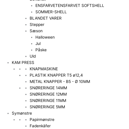
ENSFARVET
ENSFARVET SOFTSHELL
SOMMER-SHELL
BLANDET VARER
Stepper
Sæson
Halloween
Jul
Påske
Uld
KAM PRESS
KNAPMASKINE
PLASTIK KNAPPER T5 ø12,4
METAL KNAPPER - B5 - Ø 10MM
SNØRERINGE 14MM
SNØRERINGE 12MM
SNØRERINGE 11MM
SNØRERINGE 5MM
Symønstre
Papirmønstre
Fadenkäfer