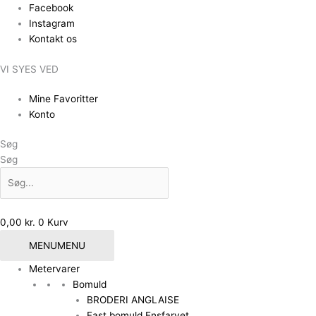
Gå
Facebook
til
Instagram
indholdet
Kontakt os
VI SYES VED
Mine Favoritter
Konto
Søg
Søg
0,00
kr.
0
Kurv
MENU
MENU
Metervarer
Bomuld
BRODERI ANGLAISE
Fast bomuld Ensfarvet