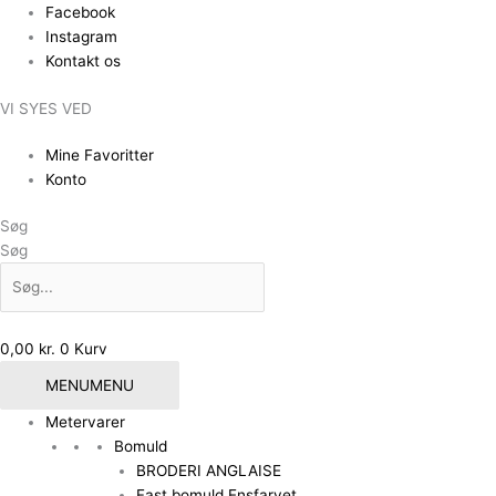
Gå
Facebook
til
Instagram
indholdet
Kontakt os
VI SYES VED
Mine Favoritter
Konto
Søg
Søg
0,00
kr.
0
Kurv
MENU
MENU
Metervarer
Bomuld
BRODERI ANGLAISE
Fast bomuld Ensfarvet