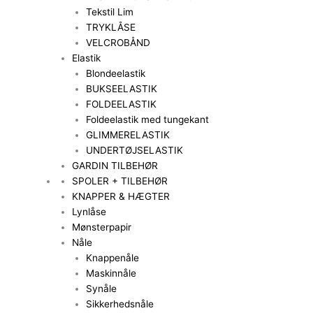
Tekstil Lim
TRYKLÅSE
VELCROBÅND
Elastik
Blondeelastik
BUKSEELASTIK
FOLDEELASTIK
Foldeelastik med tungekant
GLIMMERELASTIK
UNDERTØJSELASTIK
GARDIN TILBEHØR
SPOLER + TILBEHØR
KNAPPER & HÆGTER
Lynlåse
Mønsterpapir
Nåle
Knappenåle
Maskinnåle
Synåle
Sikkerhedsnåle