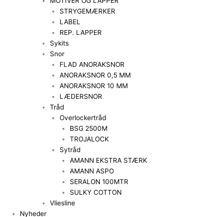
MOTIVER OG LAPPER
STRYGEMÆRKER
LABEL
REP. LAPPER
Sykits
Snor
FLAD ANORAKSNOR
ANORAKSNOR 0,5 MM
ANORAKSNOR 10 MM
LÆDERSNOR
Tråd
Overlockertråd
BSG 2500M
TROJALOCK
Sytråd
AMANN EKSTRA STÆRK
AMANN ASPO
SERALON 100MTR
SULKY COTTON
Vliesline
Nyheder