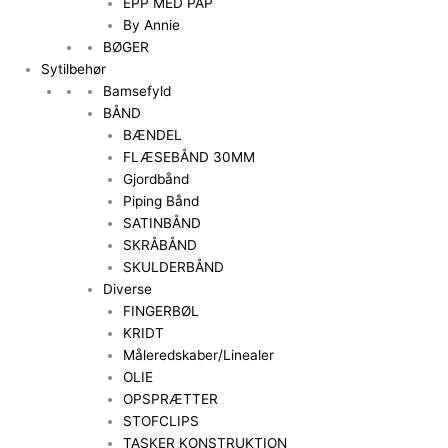
EPP MED PAP
By Annie
BØGER
Sytilbehør
Bamsefyld
BÅND
BÆNDEL
FLÆSEBÅND 30MM
Gjordbånd
Piping Bånd
SATINBÅND
SKRÅBÅND
SKULDERBÅND
Diverse
FINGERBØL
KRIDT
Måleredskaber/Linealer
OLIE
OPSPRÆTTER
STOFCLIPS
TASKER KONSTRUKTION