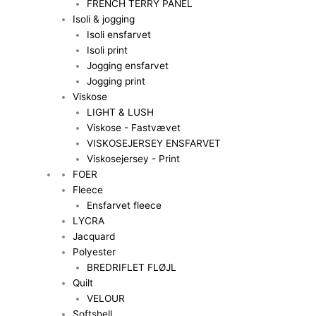
FRENCH TERRY PANEL
Isoli & jogging
Isoli ensfarvet
Isoli print
Jogging ensfarvet
Jogging print
Viskose
LIGHT & LUSH
Viskose - Fastvævet
VISKOSEJERSEY ENSFARVET
Viskosejersey - Print
FOER
Fleece
Ensfarvet fleece
LYCRA
Jacquard
Polyester
BREDRIFLET FLØJL
Quilt
VELOUR
Softshell