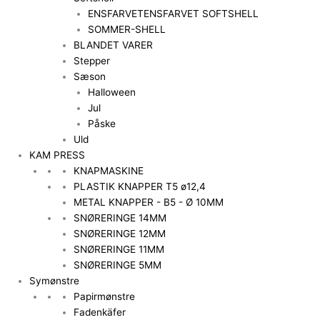
ENSFARVET
ENSFARVET SOFTSHELL
SOMMER-SHELL
BLANDET VARER
Stepper
Sæson
Halloween
Jul
Påske
Uld
KAM PRESS
KNAPMASKINE
PLASTIK KNAPPER T5 ø12,4
METAL KNAPPER - B5 - Ø 10MM
SNØRERINGE 14MM
SNØRERINGE 12MM
SNØRERINGE 11MM
SNØRERINGE 5MM
Symønstre
Papirmønstre
Fadenkäfer