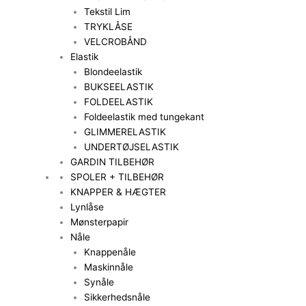
Tekstil Lim
TRYKLÅSE
VELCROBÅND
Elastik
Blondeelastik
BUKSEELASTIK
FOLDEELASTIK
Foldeelastik med tungekant
GLIMMERELASTIK
UNDERTØJSELASTIK
GARDIN TILBEHØR
SPOLER + TILBEHØR
KNAPPER & HÆGTER
Lynlåse
Mønsterpapir
Nåle
Knappenåle
Maskinnåle
Synåle
Sikkerhedsnåle