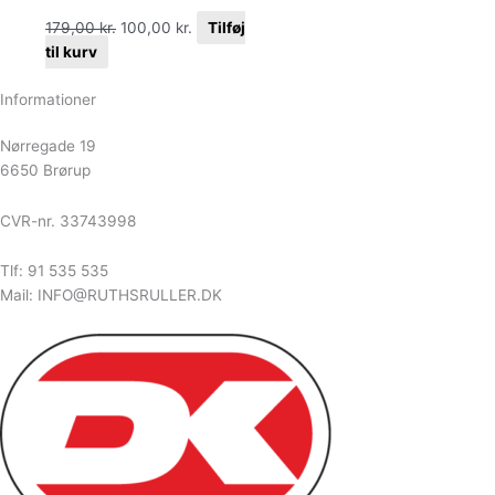
179,00
kr.
100,00
kr.
Tilføj
til kurv
Informationer
Nørregade 19
6650 Brørup
CVR-nr. 33743998
Tlf: 91 535 535
Mail: INFO@RUTHSRULLER.DK