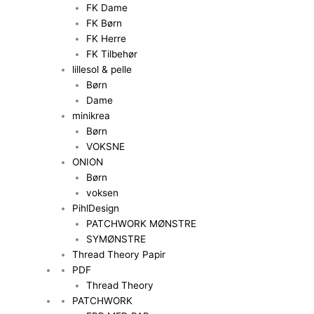
FK Dame
FK Børn
FK Herre
FK Tilbehør
lillesol & pelle
Børn
Dame
minikrea
Børn
VOKSNE
ONION
Børn
voksen
PihlDesign
PATCHWORK MØNSTRE
SYMØNSTRE
Thread Theory Papir
PDF
Thread Theory
PATCHWORK