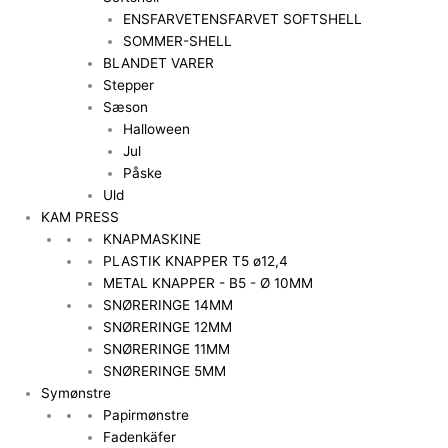
ENSFARVET
ENSFARVET SOFTSHELL
SOMMER-SHELL
BLANDET VARER
Stepper
Sæson
Halloween
Jul
Påske
Uld
KAM PRESS
KNAPMASKINE
PLASTIK KNAPPER T5 ø12,4
METAL KNAPPER - B5 - Ø 10MM
SNØRERINGE 14MM
SNØRERINGE 12MM
SNØRERINGE 11MM
SNØRERINGE 5MM
Symønstre
Papirmønstre
Fadenkäfer