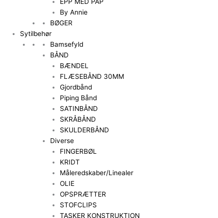
EPP MED PAP
By Annie
BØGER
Sytilbehør
Bamsefyld
BÅND
BÆNDEL
FLÆSEBÅND 30MM
Gjordbånd
Piping Bånd
SATINBÅND
SKRÅBÅND
SKULDERBÅND
Diverse
FINGERBØL
KRIDT
Måleredskaber/Linealer
OLIE
OPSPRÆTTER
STOFCLIPS
TASKER KONSTRUKTION