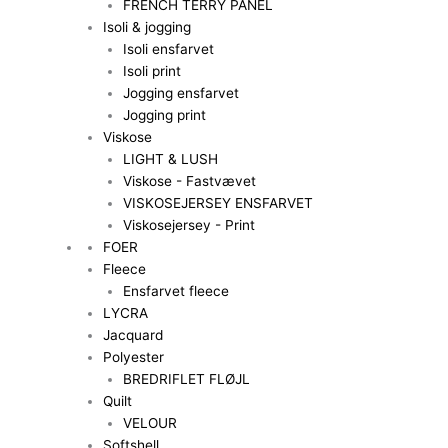
FRENCH TERRY PANEL
Isoli & jogging
Isoli ensfarvet
Isoli print
Jogging ensfarvet
Jogging print
Viskose
LIGHT & LUSH
Viskose - Fastvævet
VISKOSEJERSEY ENSFARVET
Viskosejersey - Print
FOER
Fleece
Ensfarvet fleece
LYCRA
Jacquard
Polyester
BREDRIFLET FLØJL
Quilt
VELOUR
Softshell