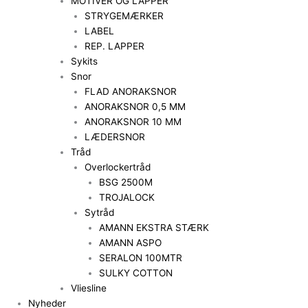
MOTIVER OG LAPPER
STRYGEMÆRKER
LABEL
REP. LAPPER
Sykits
Snor
FLAD ANORAKSNOR
ANORAKSNOR 0,5 MM
ANORAKSNOR 10 MM
LÆDERSNOR
Tråd
Overlockertråd
BSG 2500M
TROJALOCK
Sytråd
AMANN EKSTRA STÆRK
AMANN ASPO
SERALON 100MTR
SULKY COTTON
Vliesline
Nyheder