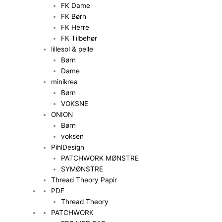
FK Dame
FK Børn
FK Herre
FK Tilbehør
lillesol & pelle
Børn
Dame
minikrea
Børn
VOKSNE
ONION
Børn
voksen
PihlDesign
PATCHWORK MØNSTRE
SYMØNSTRE
Thread Theory Papir
PDF
Thread Theory
PATCHWORK