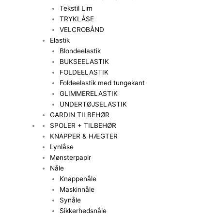
Tekstil Lim
TRYKLÅSE
VELCROBÅND
Elastik
Blondeelastik
BUKSEELASTIK
FOLDEELASTIK
Foldeelastik med tungekant
GLIMMERELASTIK
UNDERTØJSELASTIK
GARDIN TILBEHØR
SPOLER + TILBEHØR
KNAPPER & HÆGTER
Lynlåse
Mønsterpapir
Nåle
Knappenåle
Maskinnåle
Synåle
Sikkerhedsnåle