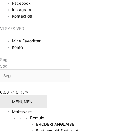
Gå
Facebook
til
Instagram
indholdet
Kontakt os
VI SYES VED
Mine Favoritter
Konto
Søg
Søg
0,00
kr.
0
Kurv
MENU
MENU
Metervarer
Bomuld
BRODERI ANGLAISE
Fast bomuld Ensfarvet