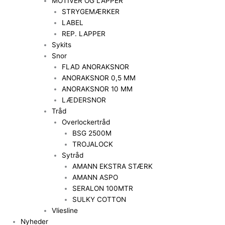
MOTIVER OG LAPPER
STRYGEMÆRKER
LABEL
REP. LAPPER
Sykits
Snor
FLAD ANORAKSNOR
ANORAKSNOR 0,5 MM
ANORAKSNOR 10 MM
LÆDERSNOR
Tråd
Overlockertråd
BSG 2500M
TROJALOCK
Sytråd
AMANN EKSTRA STÆRK
AMANN ASPO
SERALON 100MTR
SULKY COTTON
Vliesline
Nyheder