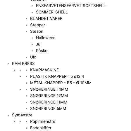
ENSFARVET
ENSFARVET SOFTSHELL
SOMMER-SHELL
BLANDET VARER
Stepper
Sæson
Halloween
Jul
Påske
Uld
KAM PRESS
KNAPMASKINE
PLASTIK KNAPPER T5 ø12,4
METAL KNAPPER - B5 - Ø 10MM
SNØRERINGE 14MM
SNØRERINGE 12MM
SNØRERINGE 11MM
SNØRERINGE 5MM
Symønstre
Papirmønstre
Fadenkäfer