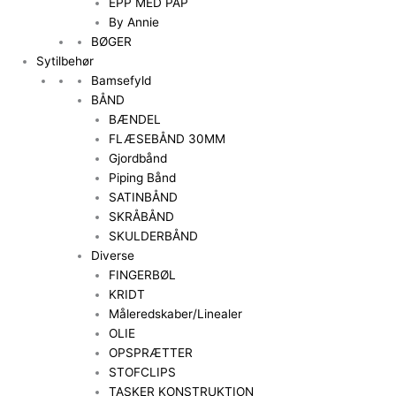
EPP MED PAP
By Annie
BØGER
Sytilbehør
Bamsefyld
BÅND
BÆNDEL
FLÆSEBÅND 30MM
Gjordbånd
Piping Bånd
SATINBÅND
SKRÅBÅND
SKULDERBÅND
Diverse
FINGERBØL
KRIDT
Måleredskaber/Linealer
OLIE
OPSPRÆTTER
STOFCLIPS
TASKER KONSTRUKTION