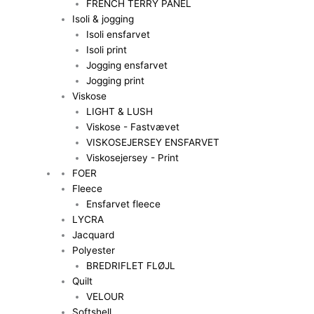
FRENCH TERRY PANEL
Isoli & jogging
Isoli ensfarvet
Isoli print
Jogging ensfarvet
Jogging print
Viskose
LIGHT & LUSH
Viskose - Fastvævet
VISKOSEJERSEY ENSFARVET
Viskosejersey - Print
FOER
Fleece
Ensfarvet fleece
LYCRA
Jacquard
Polyester
BREDRIFLET FLØJL
Quilt
VELOUR
Softshell