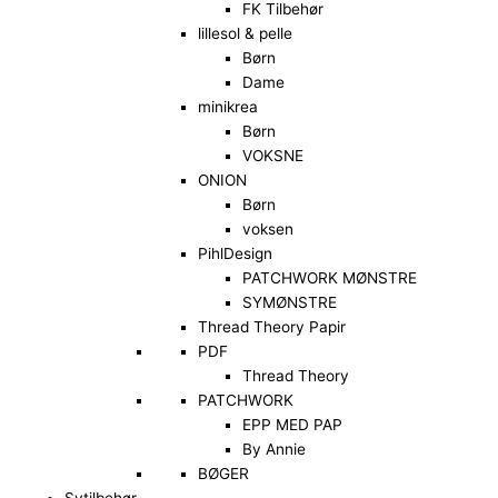
FK Tilbehør
lillesol & pelle
Børn
Dame
minikrea
Børn
VOKSNE
ONION
Børn
voksen
PihlDesign
PATCHWORK MØNSTRE
SYMØNSTRE
Thread Theory Papir
PDF
Thread Theory
PATCHWORK
EPP MED PAP
By Annie
BØGER
Sytilbehør