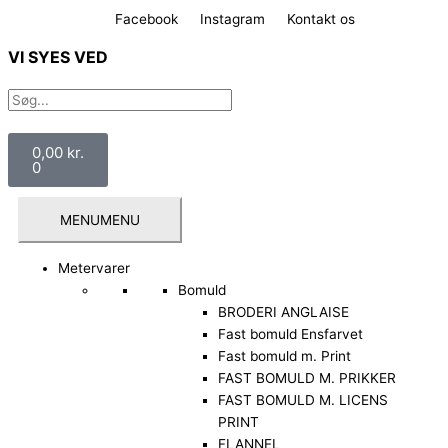
Gå
Facebook
Instagram
Kontakt os
til
indholdet
VI SYES VED
Søg
Søg
Kurv
0,00
kr.
0
MENU
MENU
Metervarer
Bomuld
BRODERI ANGLAISE
Fast bomuld Ensfarvet
Fast bomuld m. Print
FAST BOMULD M. PRIKKER
FAST BOMULD M. LICENS
PRINT
FLANNEL