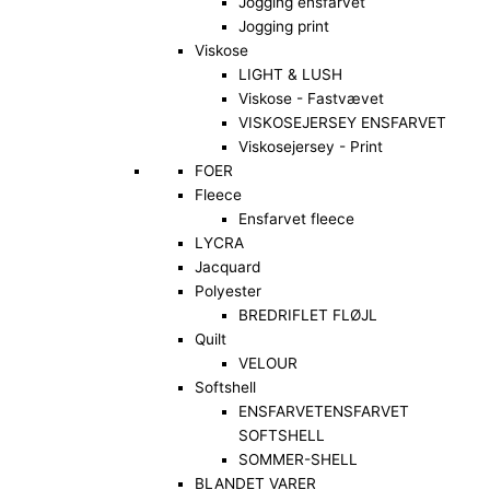
Jogging ensfarvet
Jogging print
Viskose
LIGHT & LUSH
Viskose - Fastvævet
VISKOSEJERSEY ENSFARVET
Viskosejersey - Print
FOER
Fleece
Ensfarvet fleece
LYCRA
Jacquard
Polyester
BREDRIFLET FLØJL
Quilt
VELOUR
Softshell
ENSFARVET
ENSFARVET
SOFTSHELL
SOMMER-SHELL
BLANDET VARER