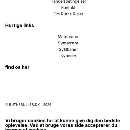
Handelsbetingelser
Kontakt
Om Ruths Ruller
Hurtige links
Metervarer
Symønstre
Sytilbehør
Nyheder
find os her
F
I
a
n
© RUTHSRULLER.DK – 2026
c
s
e
t
Vi bruger cookies for at kunne give dig den bedste
oplevelse. Ved at bruge vores side accepterer du
brugen af cookies.