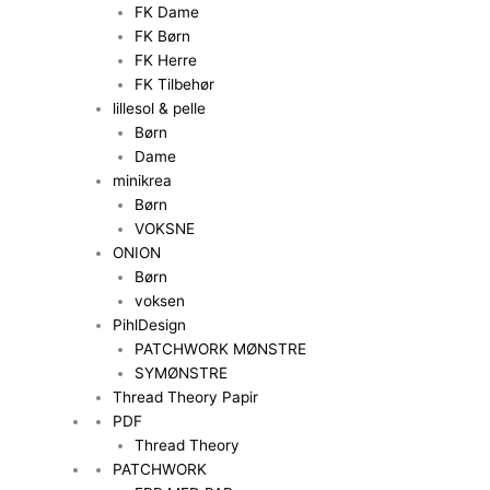
FK Dame
FK Børn
FK Herre
FK Tilbehør
lillesol & pelle
Børn
Dame
minikrea
Børn
VOKSNE
ONION
Børn
voksen
PihlDesign
PATCHWORK MØNSTRE
SYMØNSTRE
Thread Theory Papir
PDF
Thread Theory
PATCHWORK