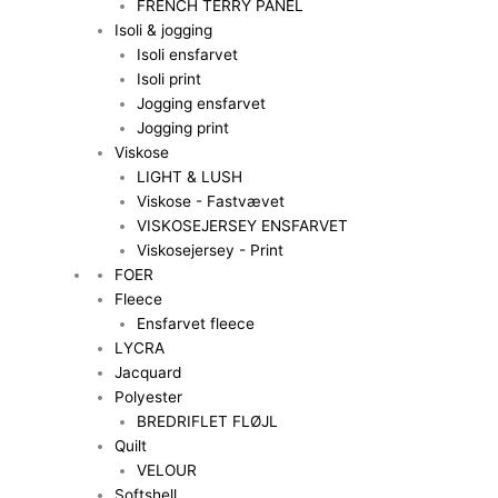
FRENCH TERRY PANEL
Isoli & jogging
Isoli ensfarvet
Isoli print
Jogging ensfarvet
Jogging print
Viskose
LIGHT & LUSH
Viskose - Fastvævet
VISKOSEJERSEY ENSFARVET
Viskosejersey - Print
FOER
Fleece
Ensfarvet fleece
LYCRA
Jacquard
Polyester
BREDRIFLET FLØJL
Quilt
VELOUR
Softshell