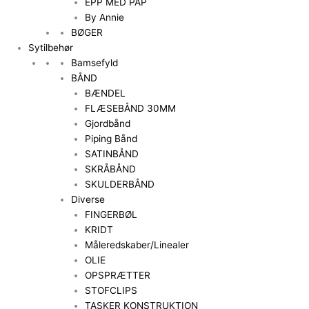
EPP MED PAP
By Annie
BØGER
Sytilbehør
Bamsefyld
BÅND
BÆNDEL
FLÆSEBÅND 30MM
Gjordbånd
Piping Bånd
SATINBÅND
SKRÅBÅND
SKULDERBÅND
Diverse
FINGERBØL
KRIDT
Måleredskaber/Linealer
OLIE
OPSPRÆTTER
STOFCLIPS
TASKER KONSTRUKTION