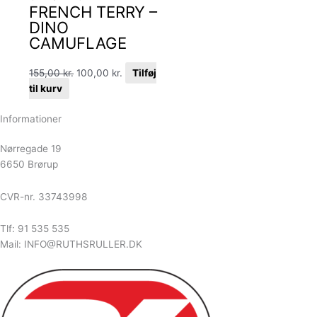
FRENCH TERRY –
DINO
CAMUFLAGE
155,00
kr.
100,00
kr.
Tilføj
til kurv
Informationer
Nørregade 19
6650 Brørup
CVR-nr. 33743998
Tlf: 91 535 535
Mail: INFO@RUTHSRULLER.DK