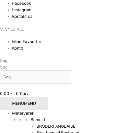
Gå
Den
Den
Facebook
til
oprindelige
aktuelle
Instagram
indholdet
pris
pris
Kontakt os
var:
er:
VI SYES VED
155,00 kr..
100,00 kr..
Mine Favoritter
Konto
Søg
Søg
0,00
kr.
0
Kurv
MENU
MENU
Metervarer
Bomuld
BRODERI ANGLAISE
Fast bomuld Ensfarvet