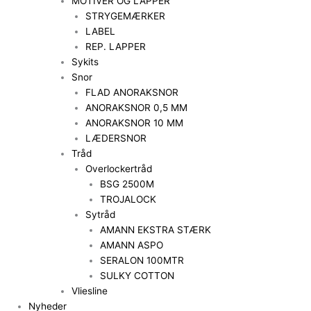
MOTIVER OG LAPPER
STRYGEMÆRKER
LABEL
REP. LAPPER
Sykits
Snor
FLAD ANORAKSNOR
ANORAKSNOR 0,5 MM
ANORAKSNOR 10 MM
LÆDERSNOR
Tråd
Overlockertråd
BSG 2500M
TROJALOCK
Sytråd
AMANN EKSTRA STÆRK
AMANN ASPO
SERALON 100MTR
SULKY COTTON
Vliesline
Nyheder