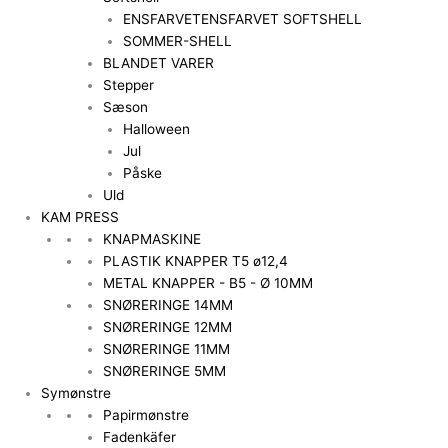
ENSFARVET
ENSFARVET SOFTSHELL
SOMMER-SHELL
BLANDET VARER
Stepper
Sæson
Halloween
Jul
Påske
Uld
KAM PRESS
KNAPMASKINE
PLASTIK KNAPPER T5 ø12,4
METAL KNAPPER - B5 - Ø 10MM
SNØRERINGE 14MM
SNØRERINGE 12MM
SNØRERINGE 11MM
SNØRERINGE 5MM
Symønstre
Papirmønstre
Fadenkäfer