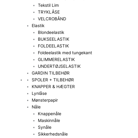
Tekstil Lim
TRYKLÅSE
VELCROBÅND
Elastik
Blondeelastik
BUKSEELASTIK
FOLDEELASTIK
Foldeelastik med tungekant
GLIMMERELASTIK
UNDERTØJSELASTIK
GARDIN TILBEHØR
SPOLER + TILBEHØR
KNAPPER & HÆGTER
Lynlåse
Mønsterpapir
Nåle
Knappenåle
Maskinnåle
Synåle
Sikkerhedsnåle