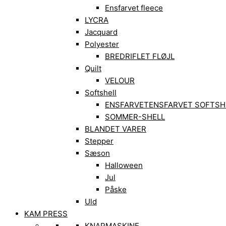
Ensfarvet fleece
LYCRA
Jacquard
Polyester
BREDRIFLET FLØJL
Quilt
VELOUR
Softshell
ENSFARVET
ENSFARVET SOFTSH
SOMMER-SHELL
BLANDET VARER
Stepper
Sæson
Halloween
Jul
Påske
Uld
KAM PRESS
KNAPMASKINE