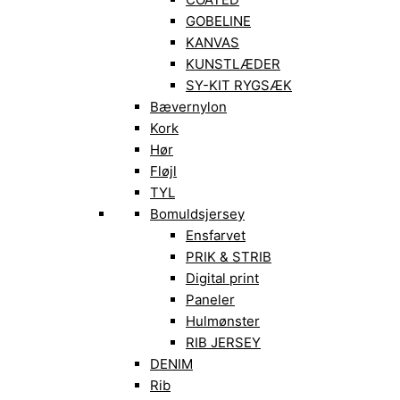
GOBELINE
KANVAS
KUNSTLÆDER
SY-KIT RYGSÆK
Bævernylon
Kork
Hør
Fløjl
TYL
Bomuldsjersey
Ensfarvet
PRIK & STRIB
Digital print
Paneler
Hulmønster
RIB JERSEY
DENIM
Rib