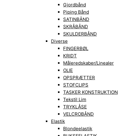
Gjordbånd
Piping Bånd
SATINBÅND
SKRÅBÅND
SKULDERBÅND
Diverse
FINGERBØL
KRIDT
Måleredskaber/Linealer
OLIE
OPSPRÆTTER
STOFCLIPS
TASKER KONSTRUKTION
Tekstil Lim
TRYKLÅSE
VELCROBÅND
Elastik
Blondeelastik
BUKSEELASTIK