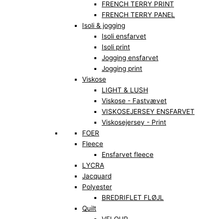
FRENCH TERRY PRINT
FRENCH TERRY PANEL
Isoli & jogging
Isoli ensfarvet
Isoli print
Jogging ensfarvet
Jogging print
Viskose
LIGHT & LUSH
Viskose - Fastvævet
VISKOSEJERSEY ENSFARVET
Viskosejersey - Print
FOER
Fleece
Ensfarvet fleece
LYCRA
Jacquard
Polyester
BREDRIFLET FLØJL
Quilt