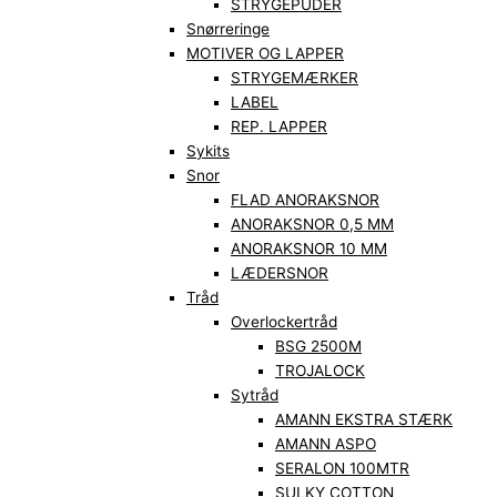
STRYGEPUDER
Snørreringe
MOTIVER OG LAPPER
STRYGEMÆRKER
LABEL
REP. LAPPER
Sykits
Snor
FLAD ANORAKSNOR
ANORAKSNOR 0,5 MM
ANORAKSNOR 10 MM
LÆDERSNOR
Tråd
Overlockertråd
BSG 2500M
TROJALOCK
Sytråd
AMANN EKSTRA STÆRK
AMANN ASPO
SERALON 100MTR
SULKY COTTON