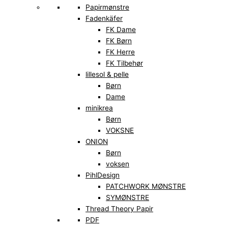
Papirmønstre
Fadenkäfer
FK Dame
FK Børn
FK Herre
FK Tilbehør
lillesol & pelle
Børn
Dame
minikrea
Børn
VOKSNE
ONION
Børn
voksen
PihlDesign
PATCHWORK MØNSTRE
SYMØNSTRE
Thread Theory Papir
PDF