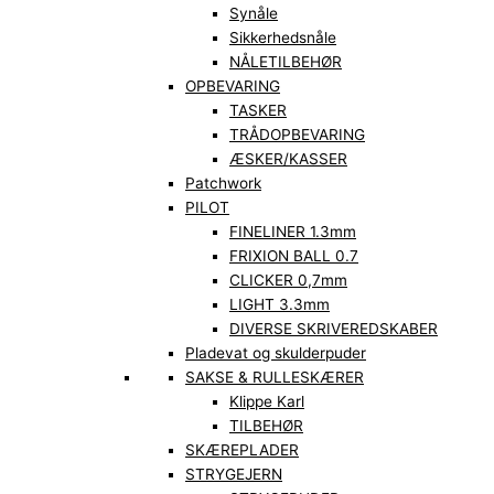
Synåle
Sikkerhedsnåle
NÅLETILBEHØR
OPBEVARING
TASKER
TRÅDOPBEVARING
ÆSKER/KASSER
Patchwork
PILOT
FINELINER 1.3mm
FRIXION BALL 0.7
CLICKER 0,7mm
LIGHT 3.3mm
DIVERSE SKRIVEREDSKABER
Pladevat og skulderpuder
SAKSE & RULLESKÆRER
Klippe Karl
TILBEHØR
SKÆREPLADER
STRYGEJERN