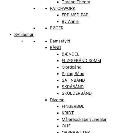
Thread Theory
PATCHWORK
EPP MED PAP
By Annie
BØGER
Sytilbehør
Bamsefyld
BÅND
BÆNDEL
FLÆSEBÅND 30MM
Gjordbånd
Piping Bånd
SATINBÅND
SKRÅBÅND
SKULDERBÅND
Diverse
FINGERBØL
KRIDT
Måleredskaber/Linealer
OLIE
OPSPRÆTTER