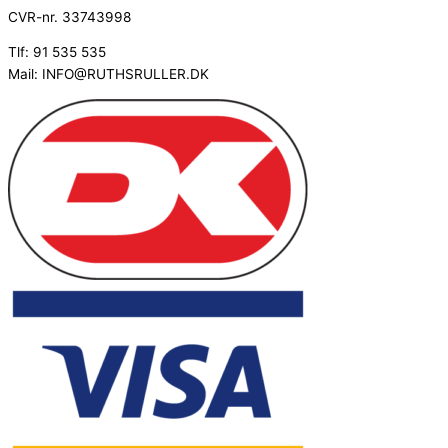
CVR-nr. 33743998
Tlf: 91 535 535
Mail: INFO@RUTHSRULLER.DK