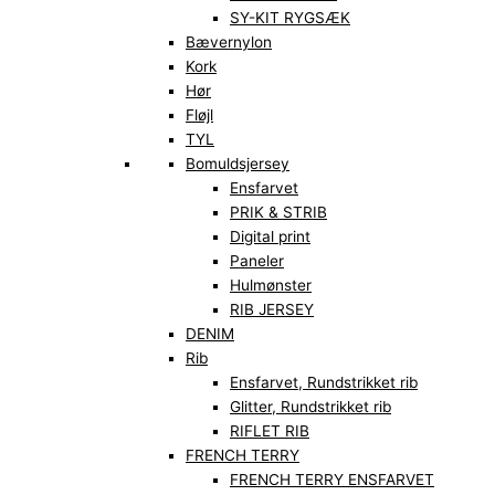
SY-KIT RYGSÆK
Bævernylon
Kork
Hør
Fløjl
TYL
Bomuldsjersey
Ensfarvet
PRIK & STRIB
Digital print
Paneler
Hulmønster
RIB JERSEY
DENIM
Rib
Ensfarvet, Rundstrikket rib
Glitter, Rundstrikket rib
RIFLET RIB
FRENCH TERRY
FRENCH TERRY ENSFARVET