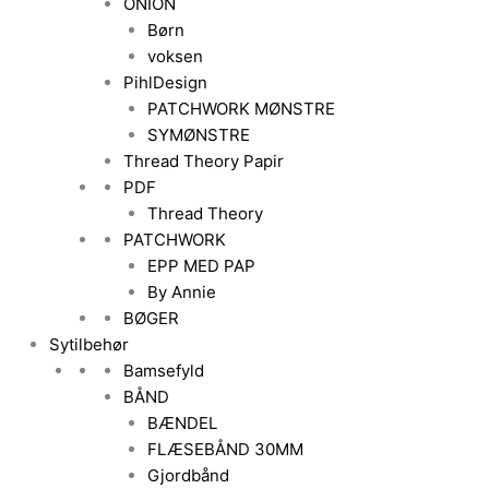
ONION
Børn
voksen
PihlDesign
PATCHWORK MØNSTRE
SYMØNSTRE
Thread Theory Papir
PDF
Thread Theory
PATCHWORK
EPP MED PAP
By Annie
BØGER
Sytilbehør
Bamsefyld
BÅND
BÆNDEL
FLÆSEBÅND 30MM
Gjordbånd