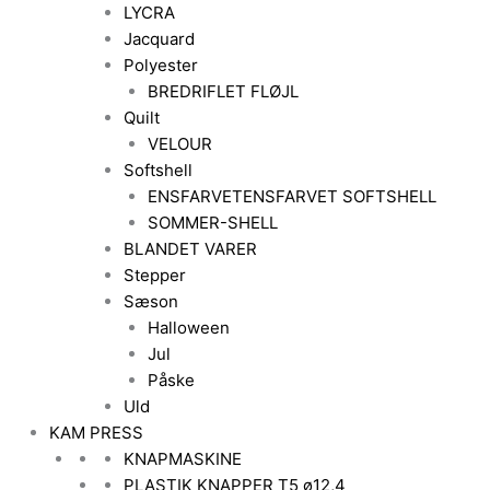
LYCRA
Jacquard
Polyester
BREDRIFLET FLØJL
Quilt
VELOUR
Softshell
ENSFARVET
ENSFARVET SOFTSHELL
SOMMER-SHELL
BLANDET VARER
Stepper
Sæson
Halloween
Jul
Påske
Uld
KAM PRESS
KNAPMASKINE
PLASTIK KNAPPER T5 ø12,4