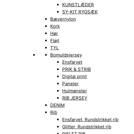
KUNSTLÆDER
SY-KIT RYGSÆK
Bævernylon
Kork
Hør
Fløjl
TYL
Bomuldsjersey
Ensfarvet
PRIK & STRIB
Digital print
Paneler
Hulmønster
RIB JERSEY
DENIM
Rib
Ensfarvet, Rundstrikket rib
Glitter, Rundstrikket rib
RIFLET RIB