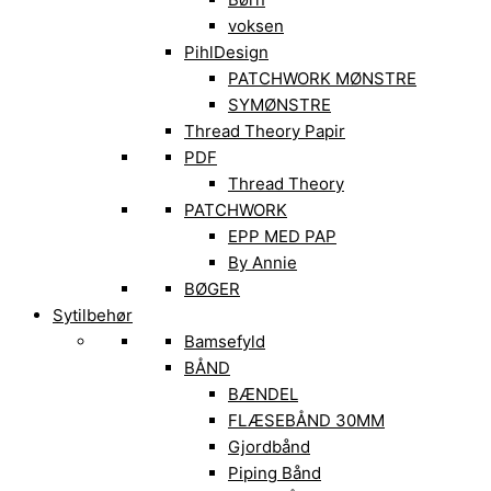
voksen
PihlDesign
PATCHWORK MØNSTRE
SYMØNSTRE
Thread Theory Papir
PDF
Thread Theory
PATCHWORK
EPP MED PAP
By Annie
BØGER
Sytilbehør
Bamsefyld
BÅND
BÆNDEL
FLÆSEBÅND 30MM
Gjordbånd
Piping Bånd