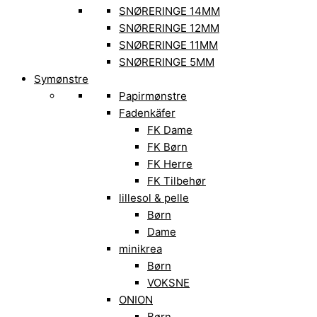
SNØRERINGE 14MM
SNØRERINGE 12MM
SNØRERINGE 11MM
SNØRERINGE 5MM
Symønstre
Papirmønstre
Fadenkäfer
FK Dame
FK Børn
FK Herre
FK Tilbehør
lillesol & pelle
Børn
Dame
minikrea
Børn
VOKSNE
ONION
Børn