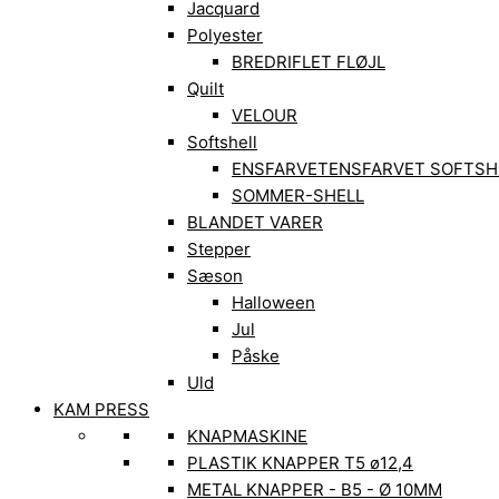
Jacquard
Polyester
BREDRIFLET FLØJL
Quilt
VELOUR
Softshell
ENSFARVET
ENSFARVET SOFTSH
SOMMER-SHELL
BLANDET VARER
Stepper
Sæson
Halloween
Jul
Påske
Uld
KAM PRESS
KNAPMASKINE
PLASTIK KNAPPER T5 ø12,4
METAL KNAPPER - B5 - Ø 10MM