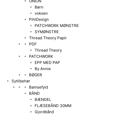
ONION
Børn
voksen
PihlDesign
PATCHWORK MØNSTRE
SYMØNSTRE
Thread Theory Papir
PDF
Thread Theory
PATCHWORK
EPP MED PAP
By Annie
BØGER
Sytilbehør
Bamsefyld
BÅND
BÆNDEL
FLÆSEBÅND 30MM
Gjordbånd