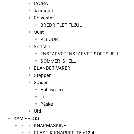
LYCRA
Jacquard
Polyester
BREDRIFLET FLØJL
Quilt
VELOUR
Softshell
ENSFARVET
ENSFARVET SOFTSHELL
SOMMER-SHELL
BLANDET VARER
Stepper
Sæson
Halloween
Jul
Påske
Uld
KAM PRESS
KNAPMASKINE
PLASTIK KNAPPER T5 ø12,4