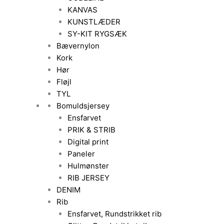
KANVAS
KUNSTLÆDER
SY-KIT RYGSÆK
Bævernylon
Kork
Hør
Fløjl
TYL
Bomuldsjersey
Ensfarvet
PRIK & STRIB
Digital print
Paneler
Hulmønster
RIB JERSEY
DENIM
Rib
Ensfarvet, Rundstrikket rib