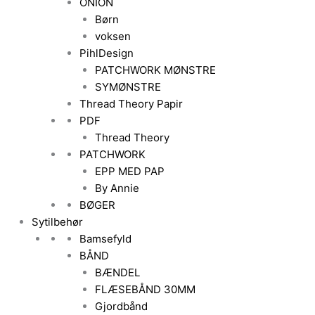
ONION
Børn
voksen
PihlDesign
PATCHWORK MØNSTRE
SYMØNSTRE
Thread Theory Papir
PDF
Thread Theory
PATCHWORK
EPP MED PAP
By Annie
BØGER
Sytilbehør
Bamsefyld
BÅND
BÆNDEL
FLÆSEBÅND 30MM
Gjordbånd