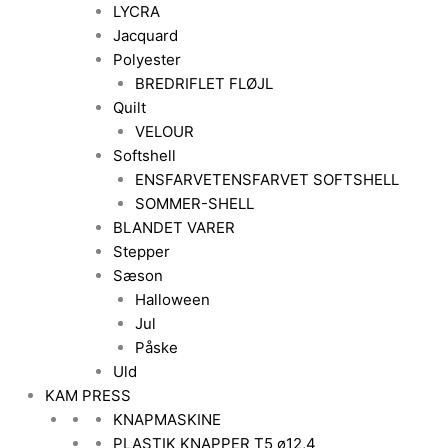
LYCRA
Jacquard
Polyester
BREDRIFLET FLØJL
Quilt
VELOUR
Softshell
ENSFARVET
ENSFARVET SOFTSHELL
SOMMER-SHELL
BLANDET VARER
Stepper
Sæson
Halloween
Jul
Påske
Uld
KAM PRESS
KNAPMASKINE
PLASTIK KNAPPER T5 ø12,4