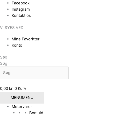
Gå
Facebook
til
Instagram
indholdet
Kontakt os
VI SYES VED
Mine Favoritter
Konto
Søg
Søg
0,00
kr.
0
Kurv
MENU
MENU
Metervarer
Bomuld