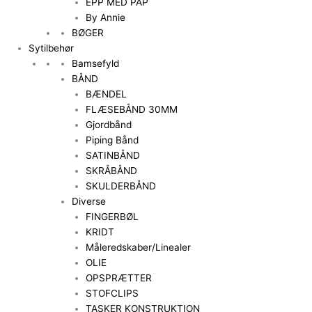
EPP MED PAP
By Annie
BØGER
Sytilbehør
Bamsefyld
BÅND
BÆNDEL
FLÆSEBÅND 30MM
Gjordbånd
Piping Bånd
SATINBÅND
SKRÅBÅND
SKULDERBÅND
Diverse
FINGERBØL
KRIDT
Måleredskaber/Linealer
OLIE
OPSPRÆTTER
STOFCLIPS
TASKER KONSTRUKTION