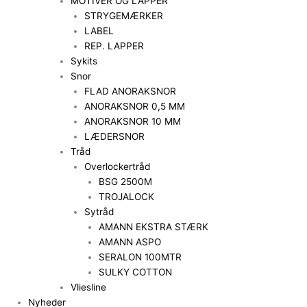
MOTIVER OG LAPPER
STRYGEMÆRKER
LABEL
REP. LAPPER
Sykits
Snor
FLAD ANORAKSNOR
ANORAKSNOR 0,5 MM
ANORAKSNOR 10 MM
LÆDERSNOR
Tråd
Overlockertråd
BSG 2500M
TROJALOCK
Sytråd
AMANN EKSTRA STÆRK
AMANN ASPO
SERALON 100MTR
SULKY COTTON
Vliesline
Nyheder