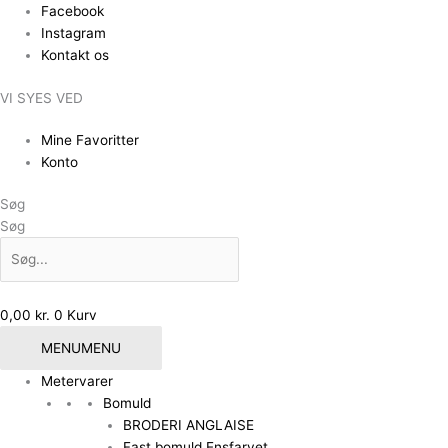
Gå
Facebook
til
Instagram
indholdet
Kontakt os
VI SYES VED
Mine Favoritter
Konto
Søg
Søg
0,00
kr.
0
Kurv
MENU
MENU
Metervarer
Bomuld
BRODERI ANGLAISE
Fast bomuld Ensfarvet