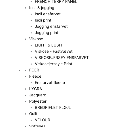
FRENCH TERRY PANEL
Isoli & jogging
Isoli ensfarvet
Isoli print
Jogging ensfarvet
Jogging print
Viskose
LIGHT & LUSH
Viskose - Fastvævet
VISKOSEJERSEY ENSFARVET
Viskosejersey - Print
FOER
Fleece
Ensfarvet fleece
LYCRA
Jacquard
Polyester
BREDRIFLET FLØJL
Quilt
VELOUR
Softshell