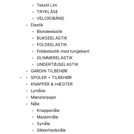
Tekstil Lim
TRYKLÅSE
VELCROBÅND
Elastik
Blondeelastik
BUKSEELASTIK
FOLDEELASTIK
Foldeelastik med tungekant
GLIMMERELASTIK
UNDERTØJSELASTIK
GARDIN TILBEHØR
SPOLER + TILBEHØR
KNAPPER & HÆGTER
Lynlåse
Mønsterpapir
Nåle
Knappenåle
Maskinnåle
Synåle
Sikkerhedsnåle