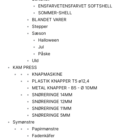
ENSFARVET
ENSFARVET SOFTSHELL
SOMMER-SHELL
BLANDET VARER
Stepper
Sæson
Halloween
Jul
Påske
Uld
KAM PRESS
KNAPMASKINE
PLASTIK KNAPPER T5 ø12,4
METAL KNAPPER - B5 - Ø 10MM
SNØRERINGE 14MM
SNØRERINGE 12MM
SNØRERINGE 11MM
SNØRERINGE 5MM
Symønstre
Papirmønstre
Fadenkäfer