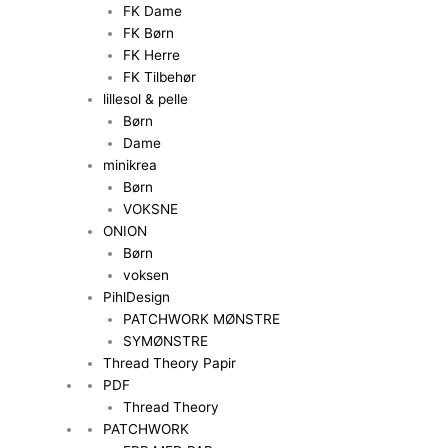
FK Dame
FK Børn
FK Herre
FK Tilbehør
lillesol & pelle
Børn
Dame
minikrea
Børn
VOKSNE
ONION
Børn
voksen
PihlDesign
PATCHWORK MØNSTRE
SYMØNSTRE
Thread Theory Papir
PDF
Thread Theory
PATCHWORK