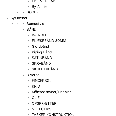
EPP MED PAP
By Annie
BØGER
Sytilbehør
Bamsefyld
BÅND
BÆNDEL
FLÆSEBÅND 30MM
Gjordbånd
Piping Bånd
SATINBÅND
SKRÅBÅND
SKULDERBÅND
Diverse
FINGERBØL
KRIDT
Måleredskaber/Linealer
OLIE
OPSPRÆTTER
STOFCLIPS
TASKER KONSTRUKTION