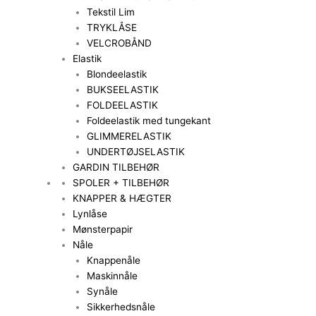
Tekstil Lim
TRYKLÅSE
VELCROBÅND
Elastik
Blondeelastik
BUKSEELASTIK
FOLDEELASTIK
Foldeelastik med tungekant
GLIMMERELASTIK
UNDERTØJSELASTIK
GARDIN TILBEHØR
SPOLER + TILBEHØR
KNAPPER & HÆGTER
Lynlåse
Mønsterpapir
Nåle
Knappenåle
Maskinnåle
Synåle
Sikkerhedsnåle