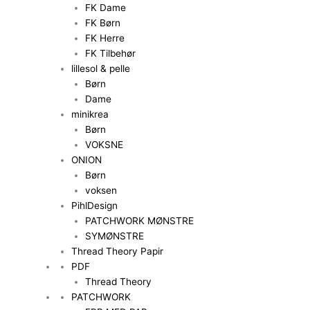
FK Dame
FK Børn
FK Herre
FK Tilbehør
lillesol & pelle
Børn
Dame
minikrea
Børn
VOKSNE
ONION
Børn
voksen
PihlDesign
PATCHWORK MØNSTRE
SYMØNSTRE
Thread Theory Papir
PDF
Thread Theory
PATCHWORK