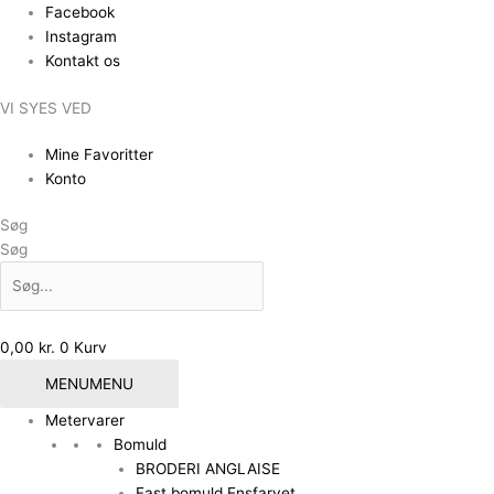
Gå
Facebook
til
Instagram
indholdet
Kontakt os
VI SYES VED
Mine Favoritter
Konto
Søg
Søg
0,00
kr.
0
Kurv
MENU
MENU
Metervarer
Bomuld
BRODERI ANGLAISE
Fast bomuld Ensfarvet