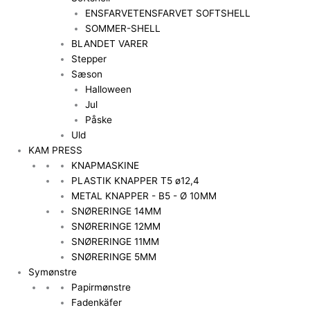
ENSFARVET
ENSFARVET SOFTSHELL
SOMMER-SHELL
BLANDET VARER
Stepper
Sæson
Halloween
Jul
Påske
Uld
KAM PRESS
KNAPMASKINE
PLASTIK KNAPPER T5 ø12,4
METAL KNAPPER - B5 - Ø 10MM
SNØRERINGE 14MM
SNØRERINGE 12MM
SNØRERINGE 11MM
SNØRERINGE 5MM
Symønstre
Papirmønstre
Fadenkäfer