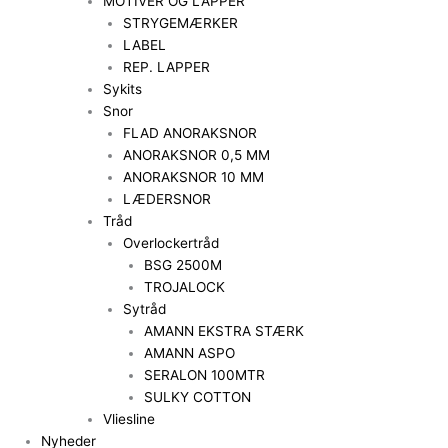
MOTIVER OG LAPPER
STRYGEMÆRKER
LABEL
REP. LAPPER
Sykits
Snor
FLAD ANORAKSNOR
ANORAKSNOR 0,5 MM
ANORAKSNOR 10 MM
LÆDERSNOR
Tråd
Overlockertråd
BSG 2500M
TROJALOCK
Sytråd
AMANN EKSTRA STÆRK
AMANN ASPO
SERALON 100MTR
SULKY COTTON
Vliesline
Nyheder