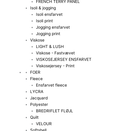
FRENCH TERRY PANEL
Isoli & jogging
Isoli ensfarvet
Isoli print
Jogging ensfarvet
Jogging print
Viskose
LIGHT & LUSH
Viskose - Fastvævet
VISKOSEJERSEY ENSFARVET
Viskosejersey - Print
FOER
Fleece
Ensfarvet fleece
LYCRA
Jacquard
Polyester
BREDRIFLET FLØJL
Quilt
VELOUR
Softshell