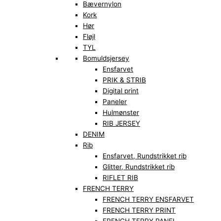
Bævernylon
Kork
Hør
Fløjl
TYL
Bomuldsjersey
Ensfarvet
PRIK & STRIB
Digital print
Paneler
Hulmønster
RIB JERSEY
DENIM
Rib
Ensfarvet, Rundstrikket rib
Glitter, Rundstrikket rib
RIFLET RIB
FRENCH TERRY
FRENCH TERRY ENSFARVET
FRENCH TERRY PRINT