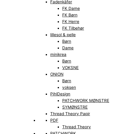
Fadenkäfer
FK Dame
FK Børn
FK Herre
FK Tilbehør
lillesol & pelle
Børn
Dame
minikrea
Børn
VOKSNE
ONION
Børn
voksen
PihlDesign
PATCHWORK MØNSTRE
SYMØNSTRE
Thread Theory Papir
PDF
Thread Theory
PATCHWORK