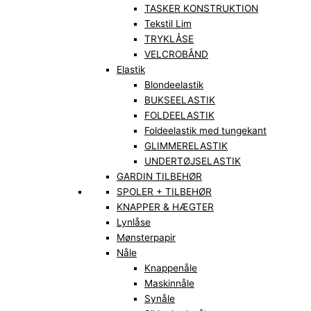
TASKER KONSTRUKTION
Tekstil Lim
TRYKLÅSE
VELCROBÅND
Elastik
Blondeelastik
BUKSEELASTIK
FOLDEELASTIK
Foldeelastik med tungekant
GLIMMERELASTIK
UNDERTØJSELASTIK
GARDIN TILBEHØR
SPOLER + TILBEHØR
KNAPPER & HÆGTER
Lynlåse
Mønsterpapir
Nåle
Knappenåle
Maskinnåle
Synåle