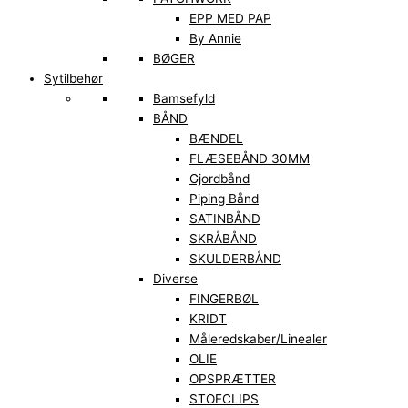
EPP MED PAP
By Annie
BØGER
Sytilbehør
Bamsefyld
BÅND
BÆNDEL
FLÆSEBÅND 30MM
Gjordbånd
Piping Bånd
SATINBÅND
SKRÅBÅND
SKULDERBÅND
Diverse
FINGERBØL
KRIDT
Måleredskaber/Linealer
OLIE
OPSPRÆTTER
STOFCLIPS