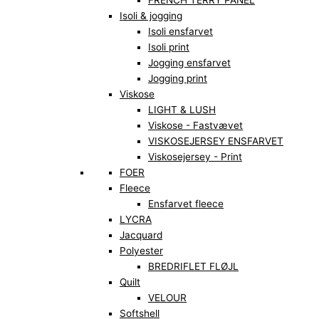
FRENCH TERRY PANEL
Isoli & jogging
Isoli ensfarvet
Isoli print
Jogging ensfarvet
Jogging print
Viskose
LIGHT & LUSH
Viskose - Fastvævet
VISKOSEJERSEY ENSFARVET
Viskosejersey - Print
FOER
Fleece
Ensfarvet fleece
LYCRA
Jacquard
Polyester
BREDRIFLET FLØJL
Quilt
VELOUR
Softshell