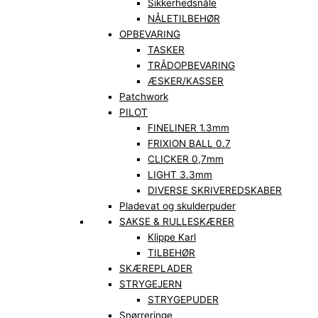
Sikkerhedsnåle
NÅLETILBEHØR
OPBEVARING
TASKER
TRÅDOPBEVARING
ÆSKER/KASSER
Patchwork
PILOT
FINELINER 1.3mm
FRIXION BALL 0.7
CLICKER 0,7mm
LIGHT 3.3mm
DIVERSE SKRIVEREDSKABER
Pladevat og skulderpuder
SAKSE & RULLESKÆRER
Klippe Karl
TILBEHØR
SKÆREPLADER
STRYGEJERN
STRYGEPUDER
Snørreringe