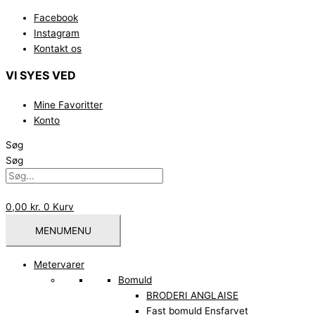
Gå
Facebook
til
Instagram
indholdet
Kontakt os
VI SYES VED
Mine Favoritter
Konto
Søg
Søg
0,00
kr.
0
Kurv
MENU
MENU
Metervarer
Bomuld
BRODERI ANGLAISE
Fast bomuld Ensfarvet