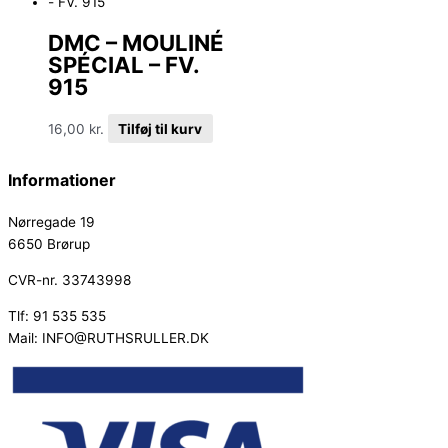
DMC – MOULINÉ
SPÉCIAL – FV.
915
16,00
kr.
Tilføj til kurv
Informationer
Nørregade 19
6650 Brørup
CVR-nr. 33743998
Tlf: 91 535 535
Mail: INFO@RUTHSRULLER.DK