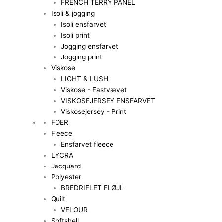
FRENCH TERRY PANEL
Isoli & jogging
Isoli ensfarvet
Isoli print
Jogging ensfarvet
Jogging print
Viskose
LIGHT & LUSH
Viskose - Fastvævet
VISKOSEJERSEY ENSFARVET
Viskosejersey - Print
FOER
Fleece
Ensfarvet fleece
LYCRA
Jacquard
Polyester
BREDRIFLET FLØJL
Quilt
VELOUR
Softshell