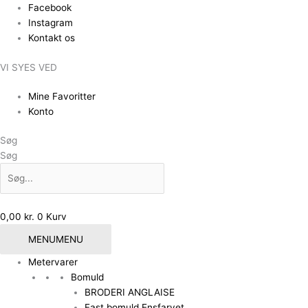
Gå
Facebook
til
Instagram
indholdet
Kontakt os
VI SYES VED
Mine Favoritter
Konto
Søg
Søg
0,00
kr.
0
Kurv
MENU
MENU
Metervarer
Bomuld
BRODERI ANGLAISE
Fast bomuld Ensfarvet