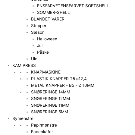
ENSFARVET
ENSFARVET SOFTSHELL
SOMMER-SHELL
BLANDET VARER
Stepper
Sæson
Halloween
Jul
Påske
Uld
KAM PRESS
KNAPMASKINE
PLASTIK KNAPPER T5 ø12,4
METAL KNAPPER - B5 - Ø 10MM
SNØRERINGE 14MM
SNØRERINGE 12MM
SNØRERINGE 11MM
SNØRERINGE 5MM
Symønstre
Papirmønstre
Fadenkäfer