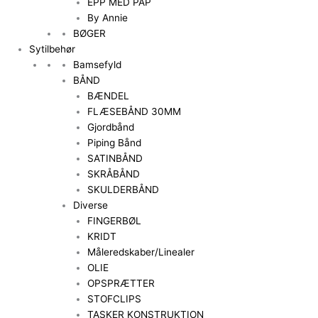
EPP MED PAP
By Annie
BØGER
Sytilbehør
Bamsefyld
BÅND
BÆNDEL
FLÆSEBÅND 30MM
Gjordbånd
Piping Bånd
SATINBÅND
SKRÅBÅND
SKULDERBÅND
Diverse
FINGERBØL
KRIDT
Måleredskaber/Linealer
OLIE
OPSPRÆTTER
STOFCLIPS
TASKER KONSTRUKTION