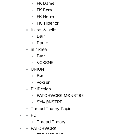
FK Dame
FK Børn
FK Herre
FK Tilbehør
lillesol & pelle
Børn
Dame
minikrea
Børn
VOKSNE
ONION
Børn
voksen
PihlDesign
PATCHWORK MØNSTRE
SYMØNSTRE
Thread Theory Papir
PDF
Thread Theory
PATCHWORK