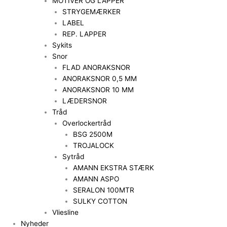
MOTIVER OG LAPPER
STRYGEMÆRKER
LABEL
REP. LAPPER
Sykits
Snor
FLAD ANORAKSNOR
ANORAKSNOR 0,5 MM
ANORAKSNOR 10 MM
LÆDERSNOR
Tråd
Overlockertråd
BSG 2500M
TROJALOCK
Sytråd
AMANN EKSTRA STÆRK
AMANN ASPO
SERALON 100MTR
SULKY COTTON
Vliesline
Nyheder