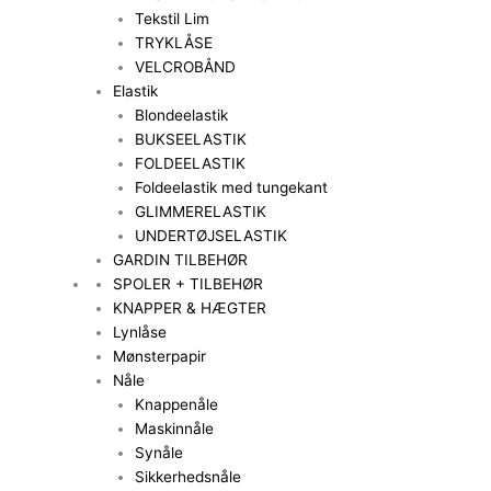
Tekstil Lim
TRYKLÅSE
VELCROBÅND
Elastik
Blondeelastik
BUKSEELASTIK
FOLDEELASTIK
Foldeelastik med tungekant
GLIMMERELASTIK
UNDERTØJSELASTIK
GARDIN TILBEHØR
SPOLER + TILBEHØR
KNAPPER & HÆGTER
Lynlåse
Mønsterpapir
Nåle
Knappenåle
Maskinnåle
Synåle
Sikkerhedsnåle