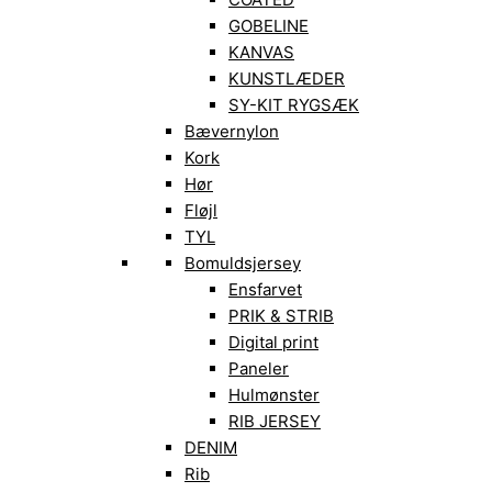
GOBELINE
KANVAS
KUNSTLÆDER
SY-KIT RYGSÆK
Bævernylon
Kork
Hør
Fløjl
TYL
Bomuldsjersey
Ensfarvet
PRIK & STRIB
Digital print
Paneler
Hulmønster
RIB JERSEY
DENIM
Rib