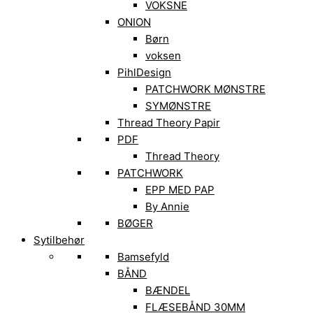
VOKSNE
ONION
Børn
voksen
PihlDesign
PATCHWORK MØNSTRE
SYMØNSTRE
Thread Theory Papir
PDF
Thread Theory
PATCHWORK
EPP MED PAP
By Annie
BØGER
Sytilbehør
Bamsefyld
BÅND
BÆNDEL
FLÆSEBÅND 30MM