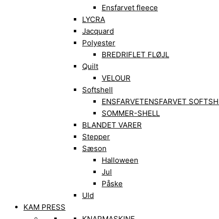
Ensfarvet fleece
LYCRA
Jacquard
Polyester
BREDRIFLET FLØJL
Quilt
VELOUR
Softshell
ENSFARVET
ENSFARVET SOFTSH
SOMMER-SHELL
BLANDET VARER
Stepper
Sæson
Halloween
Jul
Påske
Uld
KAM PRESS
KNAPMASKINE