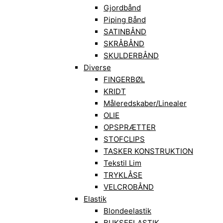
Gjordbånd
Piping Bånd
SATINBÅND
SKRÅBÅND
SKULDERBÅND
Diverse
FINGERBØL
KRIDT
Måleredskaber/Linealer
OLIE
OPSPRÆTTER
STOFCLIPS
TASKER KONSTRUKTION
Tekstil Lim
TRYKLÅSE
VELCROBÅND
Elastik
Blondeelastik
BUKSEELASTIK