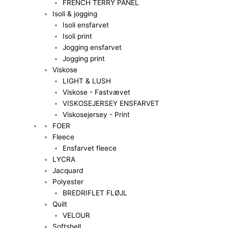
FRENCH TERRY PANEL
Isoli & jogging
Isoli ensfarvet
Isoli print
Jogging ensfarvet
Jogging print
Viskose
LIGHT & LUSH
Viskose - Fastvævet
VISKOSEJERSEY ENSFARVET
Viskosejersey - Print
FOER
Fleece
Ensfarvet fleece
LYCRA
Jacquard
Polyester
BREDRIFLET FLØJL
Quilt
VELOUR
Softshell