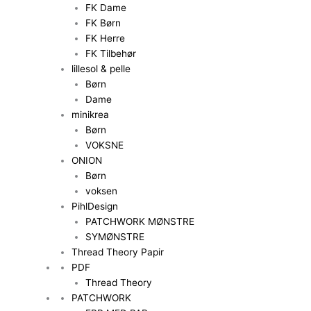
FK Dame
FK Børn
FK Herre
FK Tilbehør
lillesol & pelle
Børn
Dame
minikrea
Børn
VOKSNE
ONION
Børn
voksen
PihlDesign
PATCHWORK MØNSTRE
SYMØNSTRE
Thread Theory Papir
PDF
Thread Theory
PATCHWORK