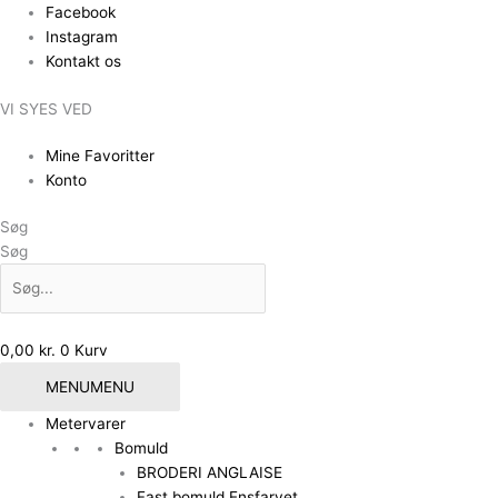
Gå
Facebook
til
Instagram
indholdet
Kontakt os
VI SYES VED
Mine Favoritter
Konto
Søg
Søg
0,00
kr.
0
Kurv
MENU
MENU
Metervarer
Bomuld
BRODERI ANGLAISE
Fast bomuld Ensfarvet