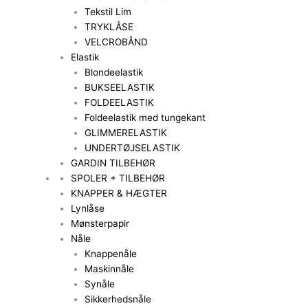
Tekstil Lim
TRYKLÅSE
VELCROBÅND
Elastik
Blondeelastik
BUKSEELASTIK
FOLDEELASTIK
Foldeelastik med tungekant
GLIMMERELASTIK
UNDERTØJSELASTIK
GARDIN TILBEHØR
SPOLER + TILBEHØR
KNAPPER & HÆGTER
Lynlåse
Mønsterpapir
Nåle
Knappenåle
Maskinnåle
Synåle
Sikkerhedsnåle