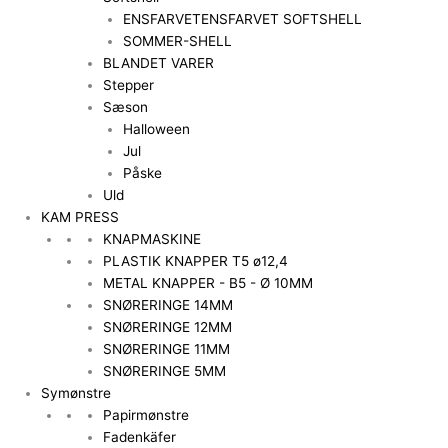
ENSFARVET
ENSFARVET SOFTSHELL
SOMMER-SHELL
BLANDET VARER
Stepper
Sæson
Halloween
Jul
Påske
Uld
KAM PRESS
KNAPMASKINE
PLASTIK KNAPPER T5 ø12,4
METAL KNAPPER - B5 - Ø 10MM
SNØRERINGE 14MM
SNØRERINGE 12MM
SNØRERINGE 11MM
SNØRERINGE 5MM
Symønstre
Papirmønstre
Fadenkäfer