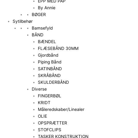
EPP MED PAP
By Annie
BØGER
Sytilbehør
Bamsefyld
BÅND
BÆNDEL
FLÆSEBÅND 30MM
Gjordbånd
Piping Bånd
SATINBÅND
SKRÅBÅND
SKULDERBÅND
Diverse
FINGERBØL
KRIDT
Måleredskaber/Linealer
OLIE
OPSPRÆTTER
STOFCLIPS
TASKER KONSTRUKTION