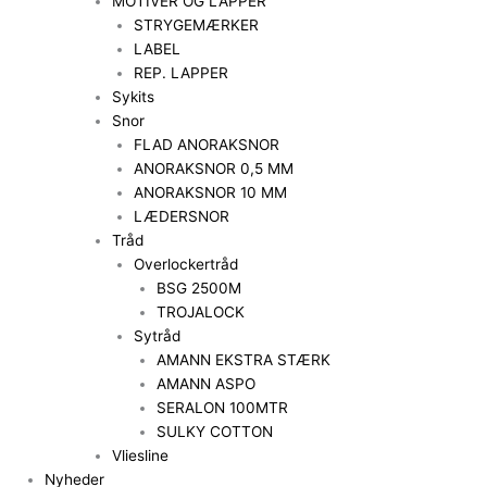
MOTIVER OG LAPPER
STRYGEMÆRKER
LABEL
REP. LAPPER
Sykits
Snor
FLAD ANORAKSNOR
ANORAKSNOR 0,5 MM
ANORAKSNOR 10 MM
LÆDERSNOR
Tråd
Overlockertråd
BSG 2500M
TROJALOCK
Sytråd
AMANN EKSTRA STÆRK
AMANN ASPO
SERALON 100MTR
SULKY COTTON
Vliesline
Nyheder