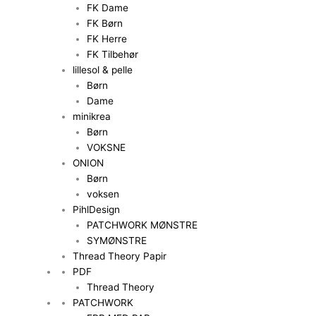
FK Dame
FK Børn
FK Herre
FK Tilbehør
lillesol & pelle
Børn
Dame
minikrea
Børn
VOKSNE
ONION
Børn
voksen
PihlDesign
PATCHWORK MØNSTRE
SYMØNSTRE
Thread Theory Papir
PDF
Thread Theory
PATCHWORK