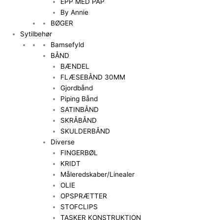
EPP MED PAP
By Annie
BØGER
Sytilbehør
Bamsefyld
BÅND
BÆNDEL
FLÆSEBÅND 30MM
Gjordbånd
Piping Bånd
SATINBÅND
SKRÅBÅND
SKULDERBÅND
Diverse
FINGERBØL
KRIDT
Måleredskaber/Linealer
OLIE
OPSPRÆTTER
STOFCLIPS
TASKER KONSTRUKTION