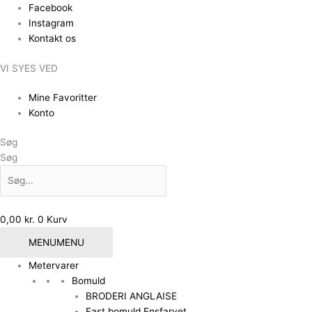
Gå
Facebook
til
Instagram
indholdet
Kontakt os
VI SYES VED
Mine Favoritter
Konto
Søg
Søg
0,00
kr.
0
Kurv
MENU
MENU
Metervarer
Bomuld
BRODERI ANGLAISE
Fast bomuld Ensfarvet