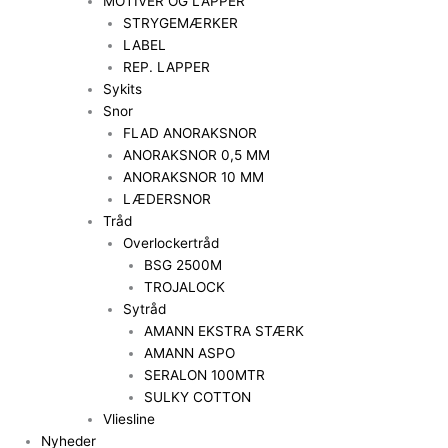
MOTIVER OG LAPPER
STRYGEMÆRKER
LABEL
REP. LAPPER
Sykits
Snor
FLAD ANORAKSNOR
ANORAKSNOR 0,5 MM
ANORAKSNOR 10 MM
LÆDERSNOR
Tråd
Overlockertråd
BSG 2500M
TROJALOCK
Sytråd
AMANN EKSTRA STÆRK
AMANN ASPO
SERALON 100MTR
SULKY COTTON
Vliesline
Nyheder