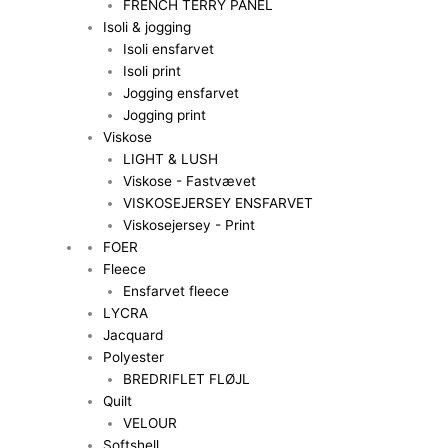
FRENCH TERRY PANEL
Isoli & jogging
Isoli ensfarvet
Isoli print
Jogging ensfarvet
Jogging print
Viskose
LIGHT & LUSH
Viskose - Fastvævet
VISKOSEJERSEY ENSFARVET
Viskosejersey - Print
FOER
Fleece
Ensfarvet fleece
LYCRA
Jacquard
Polyester
BREDRIFLET FLØJL
Quilt
VELOUR
Softshell