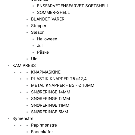
ENSFARVET
ENSFARVET SOFTSHELL
SOMMER-SHELL
BLANDET VARER
Stepper
Sæson
Halloween
Jul
Påske
Uld
KAM PRESS
KNAPMASKINE
PLASTIK KNAPPER T5 ø12,4
METAL KNAPPER - B5 - Ø 10MM
SNØRERINGE 14MM
SNØRERINGE 12MM
SNØRERINGE 11MM
SNØRERINGE 5MM
Symønstre
Papirmønstre
Fadenkäfer