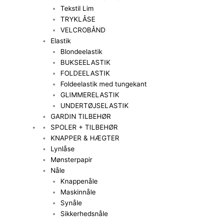
Tekstil Lim
TRYKLÅSE
VELCROBÅND
Elastik
Blondeelastik
BUKSEELASTIK
FOLDEELASTIK
Foldeelastik med tungekant
GLIMMERELASTIK
UNDERTØJSELASTIK
GARDIN TILBEHØR
SPOLER + TILBEHØR
KNAPPER & HÆGTER
Lynlåse
Mønsterpapir
Nåle
Knappenåle
Maskinnåle
Synåle
Sikkerhedsnåle