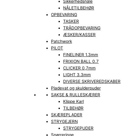
Sikkerhedsnåle
NÅLETILBEHØR
OPBEVARING
TASKER
TRÅDOPBEVARING
ÆSKER/KASSER
Patchwork
PILOT
FINELINER 1.3mm
FRIXION BALL 0.7
CLICKER 0,7mm
LIGHT 3.3mm
DIVERSE SKRIVEREDSKABER
Pladevat og skulderpuder
SAKSE & RULLESKÆRER
Klippe Karl
TILBEHØR
SKÆREPLADER
STRYGEJERN
STRYGEPUDER
Snørreringe