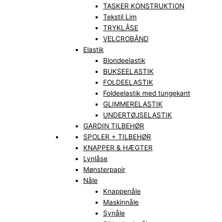
TASKER KONSTRUKTION
Tekstil Lim
TRYKLÅSE
VELCROBÅND
Elastik
Blondeelastik
BUKSEELASTIK
FOLDEELASTIK
Foldeelastik med tungekant
GLIMMERELASTIK
UNDERTØJSELASTIK
GARDIN TILBEHØR
SPOLER + TILBEHØR
KNAPPER & HÆGTER
Lynlåse
Mønsterpapir
Nåle
Knappenåle
Maskinnåle
Synåle