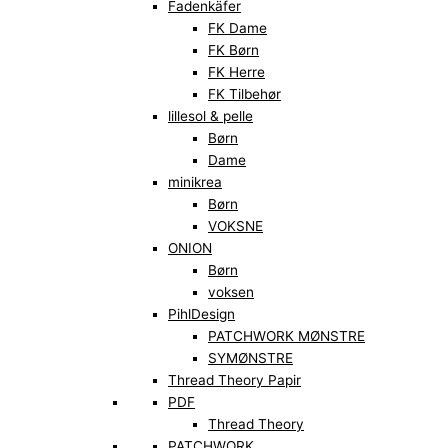
Fadenkäfer
FK Dame
FK Børn
FK Herre
FK Tilbehør
lillesol & pelle
Børn
Dame
minikrea
Børn
VOKSNE
ONION
Børn
voksen
PihlDesign
PATCHWORK MØNSTRE
SYMØNSTRE
Thread Theory Papir
PDF
Thread Theory
PATCHWORK