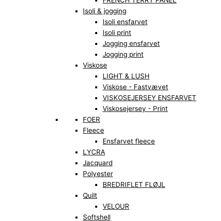
FRENCH TERRY PANEL
Isoli & jogging
Isoli ensfarvet
Isoli print
Jogging ensfarvet
Jogging print
Viskose
LIGHT & LUSH
Viskose - Fastvævet
VISKOSEJERSEY ENSFARVET
Viskosejersey - Print
FOER
Fleece
Ensfarvet fleece
LYCRA
Jacquard
Polyester
BREDRIFLET FLØJL
Quilt
VELOUR
Softshell