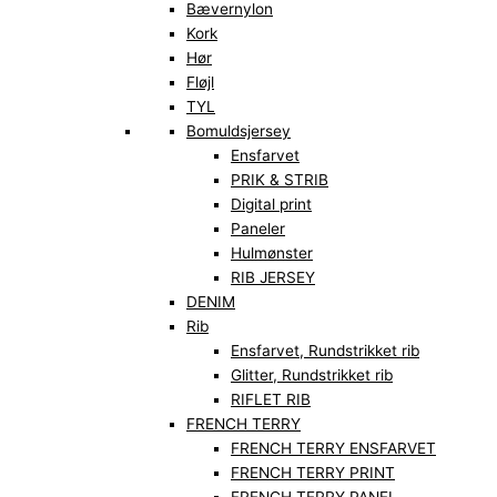
Bævernylon
Kork
Hør
Fløjl
TYL
Bomuldsjersey
Ensfarvet
PRIK & STRIB
Digital print
Paneler
Hulmønster
RIB JERSEY
DENIM
Rib
Ensfarvet, Rundstrikket rib
Glitter, Rundstrikket rib
RIFLET RIB
FRENCH TERRY
FRENCH TERRY ENSFARVET
FRENCH TERRY PRINT