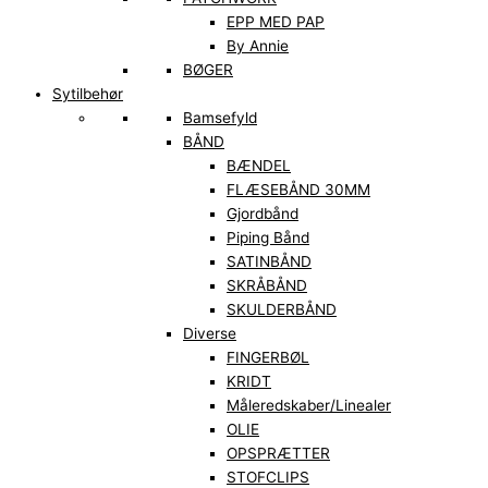
EPP MED PAP
By Annie
BØGER
Sytilbehør
Bamsefyld
BÅND
BÆNDEL
FLÆSEBÅND 30MM
Gjordbånd
Piping Bånd
SATINBÅND
SKRÅBÅND
SKULDERBÅND
Diverse
FINGERBØL
KRIDT
Måleredskaber/Linealer
OLIE
OPSPRÆTTER
STOFCLIPS