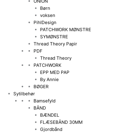
ONION
Børn
voksen
PihlDesign
PATCHWORK MØNSTRE
SYMØNSTRE
Thread Theory Papir
PDF
Thread Theory
PATCHWORK
EPP MED PAP
By Annie
BØGER
Sytilbehør
Bamsefyld
BÅND
BÆNDEL
FLÆSEBÅND 30MM
Gjordbånd