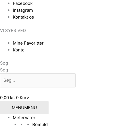
Gå
Den
Den
Facebook
til
oprindelige
aktuelle
Instagram
indholdet
pris
pris
Kontakt os
var:
er:
VI SYES VED
145,00 kr..
116,00 kr..
Mine Favoritter
Konto
Søg
Søg
0,00
kr.
0
Kurv
MENU
MENU
Metervarer
Bomuld