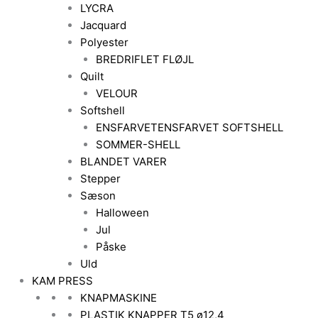
LYCRA
Jacquard
Polyester
BREDRIFLET FLØJL
Quilt
VELOUR
Softshell
ENSFARVET
ENSFARVET SOFTSHELL
SOMMER-SHELL
BLANDET VARER
Stepper
Sæson
Halloween
Jul
Påske
Uld
KAM PRESS
KNAPMASKINE
PLASTIK KNAPPER T5 ø12,4