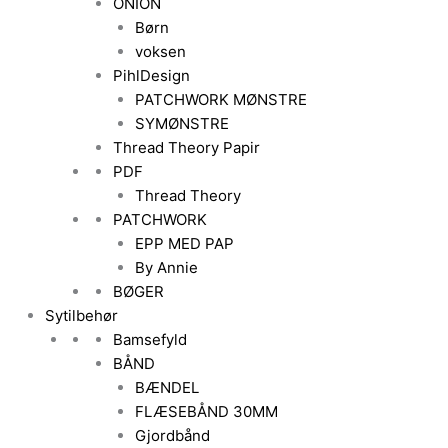
ONION
Børn
voksen
PihlDesign
PATCHWORK MØNSTRE
SYMØNSTRE
Thread Theory Papir
PDF
Thread Theory
PATCHWORK
EPP MED PAP
By Annie
BØGER
Sytilbehør
Bamsefyld
BÅND
BÆNDEL
FLÆSEBÅND 30MM
Gjordbånd