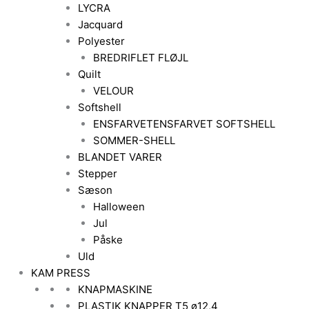
LYCRA
Jacquard
Polyester
BREDRIFLET FLØJL
Quilt
VELOUR
Softshell
ENSFARVET
ENSFARVET SOFTSHELL
SOMMER-SHELL
BLANDET VARER
Stepper
Sæson
Halloween
Jul
Påske
Uld
KAM PRESS
KNAPMASKINE
PLASTIK KNAPPER T5 ø12,4