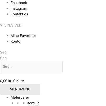
Gå
Facebook
til
Instagram
indholdet
Kontakt os
VI SYES VED
Mine Favoritter
Konto
Søg
Søg
0,00
kr.
0
Kurv
MENU
MENU
Metervarer
Bomuld