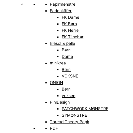
Papirmønstre
Fadenkäfer
FK Dame
FK Børn
FK Herre
FK Tilbehør
lillesol & pelle
Børn
Dame
minikrea
Børn
VOKSNE
ONION
Børn
voksen
PihlDesign
PATCHWORK MØNSTRE
SYMØNSTRE
Thread Theory Papir
PDF