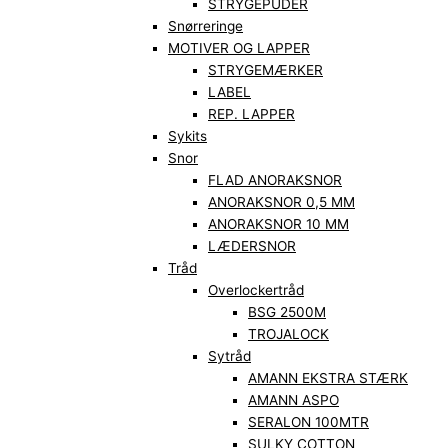
STRYGEPUDER
Snørreringe
MOTIVER OG LAPPER
STRYGEMÆRKER
LABEL
REP. LAPPER
Sykits
Snor
FLAD ANORAKSNOR
ANORAKSNOR 0,5 MM
ANORAKSNOR 10 MM
LÆDERSNOR
Tråd
Overlockertråd
BSG 2500M
TROJALOCK
Sytråd
AMANN EKSTRA STÆRK
AMANN ASPO
SERALON 100MTR
SULKY COTTON