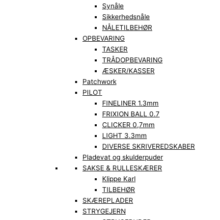
Synåle
Sikkerhedsnåle
NÅLETILBEHØR
OPBEVARING
TASKER
TRÅDOPBEVARING
ÆSKER/KASSER
Patchwork
PILOT
FINELINER 1.3mm
FRIXION BALL 0.7
CLICKER 0,7mm
LIGHT 3.3mm
DIVERSE SKRIVEREDSKABER
Pladevat og skulderpuder
SAKSE & RULLESKÆRER
Klippe Karl
TILBEHØR
SKÆREPLADER
STRYGEJERN