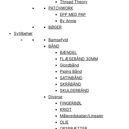
Thread Theory
PATCHWORK
EPP MED PAP
By Annie
BØGER
Sytilbehør
Bamsefyld
BÅND
BÆNDEL
FLÆSEBÅND 30MM
Gjordbånd
Piping Bånd
SATINBÅND
SKRÅBÅND
SKULDERBÅND
Diverse
FINGERBØL
KRIDT
Måleredskaber/Linealer
OLIE
OPSPRÆTTER