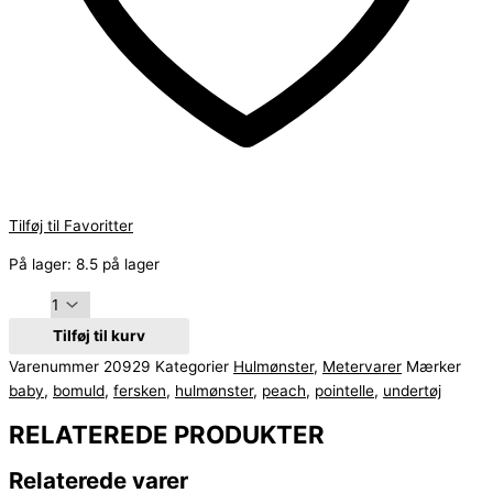
Tilføj til Favoritter
På lager:
8.5 på lager
Tilføj til kurv
Varenummer
20929
Kategorier
Hulmønster
,
Metervarer
Mærker
baby
,
bomuld
,
fersken
,
hulmønster
,
peach
,
pointelle
,
undertøj
RELATEREDE PRODUKTER
Relaterede varer