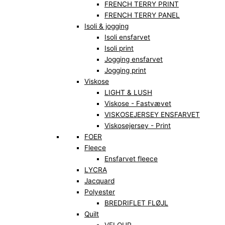
FRENCH TERRY PRINT
FRENCH TERRY PANEL
Isoli & jogging
Isoli ensfarvet
Isoli print
Jogging ensfarvet
Jogging print
Viskose
LIGHT & LUSH
Viskose - Fastvævet
VISKOSEJERSEY ENSFARVET
Viskosejersey - Print
FOER
Fleece
Ensfarvet fleece
LYCRA
Jacquard
Polyester
BREDRIFLET FLØJL
Quilt