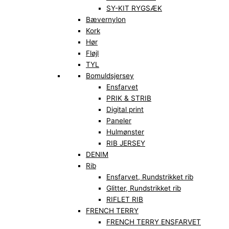
SY-KIT RYGSÆK
Bævernylon
Kork
Hør
Fløjl
TYL
Bomuldsjersey
Ensfarvet
PRIK & STRIB
Digital print
Paneler
Hulmønster
RIB JERSEY
DENIM
Rib
Ensfarvet, Rundstrikket rib
Glitter, Rundstrikket rib
RIFLET RIB
FRENCH TERRY
FRENCH TERRY ENSFARVET