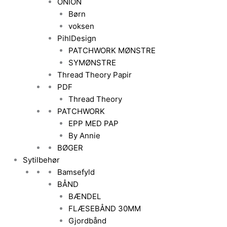
ONION
Børn
voksen
PihlDesign
PATCHWORK MØNSTRE
SYMØNSTRE
Thread Theory Papir
PDF
Thread Theory
PATCHWORK
EPP MED PAP
By Annie
BØGER
Sytilbehør
Bamsefyld
BÅND
BÆNDEL
FLÆSEBÅND 30MM
Gjordbånd