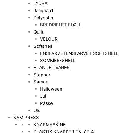
LYCRA
Jacquard
Polyester
BREDRIFLET FLØJL
Quilt
VELOUR
Softshell
ENSFARVET
ENSFARVET SOFTSHELL
SOMMER-SHELL
BLANDET VARER
Stepper
Sæson
Halloween
Jul
Påske
Uld
KAM PRESS
KNAPMASKINE
PLASTIK KNAPPER T5 ø12,4