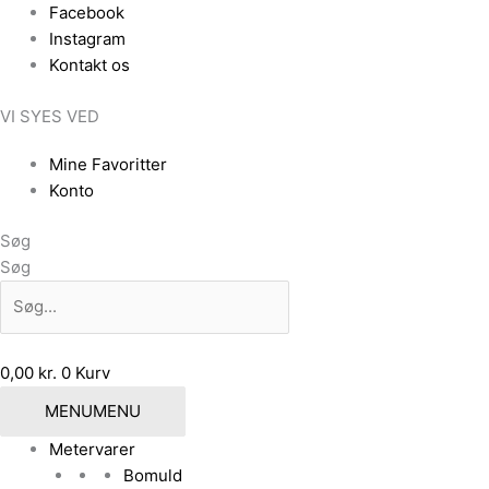
Gå
Facebook
til
Instagram
indholdet
Kontakt os
VI SYES VED
Mine Favoritter
Konto
Søg
Søg
0,00
kr.
0
Kurv
MENU
MENU
Metervarer
Bomuld