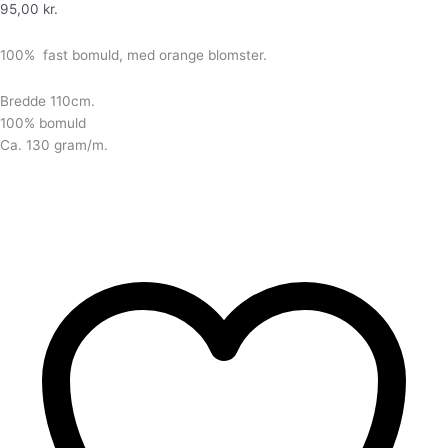
95,00
kr.
100% fast bomuld, med orange blomster.
Bredde 110cm.
100% bomuld
Ca. 130 gram/m.