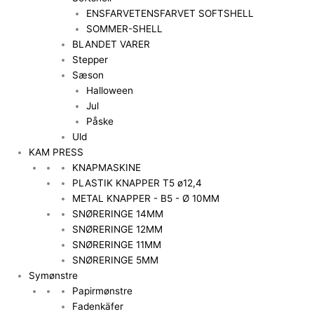
ENSFARVET
ENSFARVET SOFTSHELL
SOMMER-SHELL
BLANDET VARER
Stepper
Sæson
Halloween
Jul
Påske
Uld
KAM PRESS
KNAPMASKINE
PLASTIK KNAPPER T5 ø12,4
METAL KNAPPER - B5 - Ø 10MM
SNØRERINGE 14MM
SNØRERINGE 12MM
SNØRERINGE 11MM
SNØRERINGE 5MM
Symønstre
Papirmønstre
Fadenkäfer