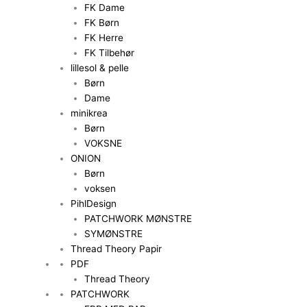
FK Dame
FK Børn
FK Herre
FK Tilbehør
lillesol & pelle
Børn
Dame
minikrea
Børn
VOKSNE
ONION
Børn
voksen
PihlDesign
PATCHWORK MØNSTRE
SYMØNSTRE
Thread Theory Papir
PDF
Thread Theory
PATCHWORK