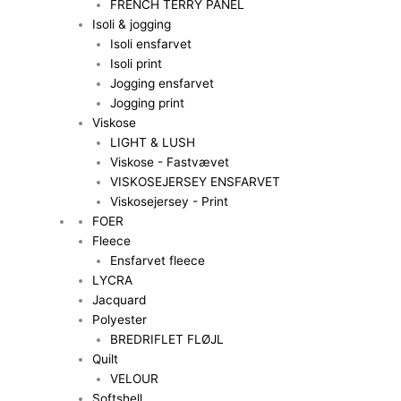
FRENCH TERRY PANEL
Isoli & jogging
Isoli ensfarvet
Isoli print
Jogging ensfarvet
Jogging print
Viskose
LIGHT & LUSH
Viskose - Fastvævet
VISKOSEJERSEY ENSFARVET
Viskosejersey - Print
FOER
Fleece
Ensfarvet fleece
LYCRA
Jacquard
Polyester
BREDRIFLET FLØJL
Quilt
VELOUR
Softshell