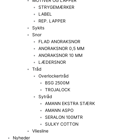
MOTIVER OG LAPPER
STRYGEMÆRKER
LABEL
REP. LAPPER
Sykits
Snor
FLAD ANORAKSNOR
ANORAKSNOR 0,5 MM
ANORAKSNOR 10 MM
LÆDERSNOR
Tråd
Overlockertråd
BSG 2500M
TROJALOCK
Sytråd
AMANN EKSTRA STÆRK
AMANN ASPO
SERALON 100MTR
SULKY COTTON
Vliesline
Nyheder