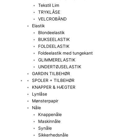
Tekstil Lim
TRYKLÅSE
VELCROBÅND
Elastik
Blondeelastik
BUKSEELASTIK
FOLDEELASTIK
Foldeelastik med tungekant
GLIMMERELASTIK
UNDERTØJSELASTIK
GARDIN TILBEHØR
SPOLER + TILBEHØR
KNAPPER & HÆGTER
Lynlåse
Mønsterpapir
Nåle
Knappenåle
Maskinnåle
Synåle
Sikkerhedsnåle