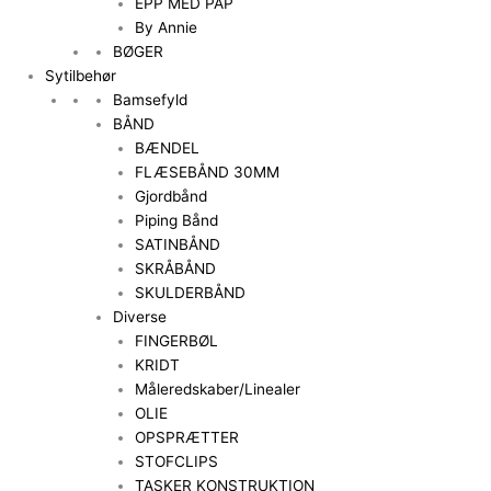
EPP MED PAP
By Annie
BØGER
Sytilbehør
Bamsefyld
BÅND
BÆNDEL
FLÆSEBÅND 30MM
Gjordbånd
Piping Bånd
SATINBÅND
SKRÅBÅND
SKULDERBÅND
Diverse
FINGERBØL
KRIDT
Måleredskaber/Linealer
OLIE
OPSPRÆTTER
STOFCLIPS
TASKER KONSTRUKTION