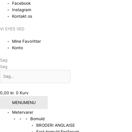
Gå
Den
Den
Facebook
til
oprindelige
aktuelle
Instagram
indholdet
pris
pris
Kontakt os
var:
er:
VI SYES VED
109,00 kr..
87,20 kr..
Mine Favoritter
Konto
Søg
Søg
0,00
kr.
0
Kurv
MENU
MENU
Metervarer
Bomuld
BRODERI ANGLAISE
Fast bomuld Ensfarvet