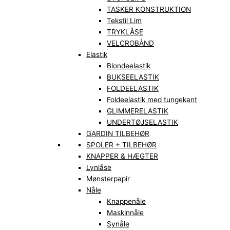
TASKER KONSTRUKTION
Tekstil Lim
TRYKLÅSE
VELCROBÅND
Elastik
Blondeelastik
BUKSEELASTIK
FOLDEELASTIK
Foldeelastik med tungekant
GLIMMERELASTIK
UNDERTØJSELASTIK
GARDIN TILBEHØR
SPOLER + TILBEHØR
KNAPPER & HÆGTER
Lynlåse
Mønsterpapir
Nåle
Knappenåle
Maskinnåle
Synåle