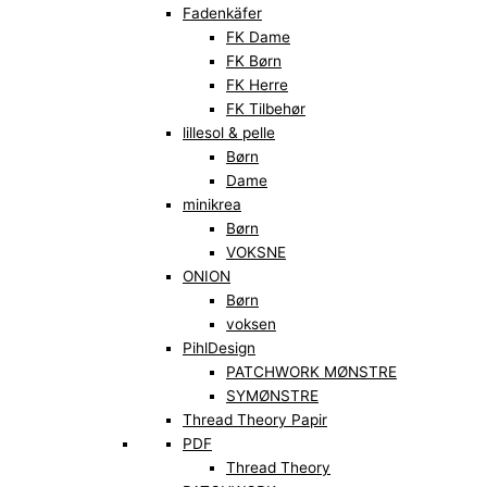
Fadenkäfer
FK Dame
FK Børn
FK Herre
FK Tilbehør
lillesol & pelle
Børn
Dame
minikrea
Børn
VOKSNE
ONION
Børn
voksen
PihlDesign
PATCHWORK MØNSTRE
SYMØNSTRE
Thread Theory Papir
PDF
Thread Theory