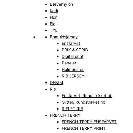
Bævernylon
Kork
Hør
Fløjl
TYL
Bomuldsjersey
Ensfarvet
PRIK & STRIB
Digital print
Paneler
Hulmønster
RIB JERSEY
DENIM
Rib
Ensfarvet, Rundstrikket rib
Glitter, Rundstrikket rib
RIFLET RIB
FRENCH TERRY
FRENCH TERRY ENSFARVET
FRENCH TERRY PRINT