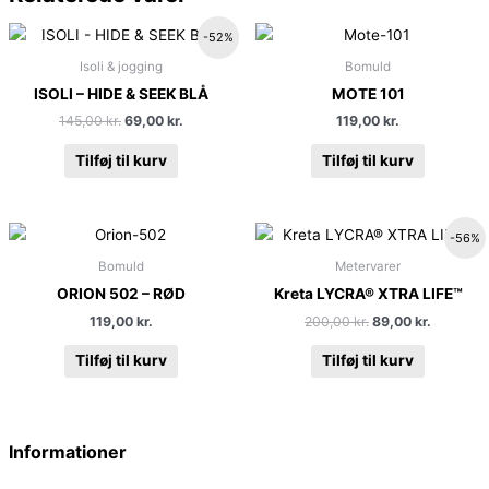
Den
Den
-52%
oprindelige
aktuelle
pris
pris
Isoli & jogging
Bomuld
var:
er:
ISOLI – HIDE & SEEK BLÅ
MOTE 101
145,00 kr..
69,00 kr..
145,00
kr.
69,00
kr.
119,00
kr.
Tilføj til kurv
Tilføj til kurv
Den
Den
-56%
oprindelige
aktuelle
pris
pris
Bomuld
Metervarer
var:
er:
ORION 502 – RØD
Kreta LYCRA® XTRA LIFE™
200,00 kr..
89,00 kr.
119,00
kr.
200,00
kr.
89,00
kr.
Tilføj til kurv
Tilføj til kurv
Informationer