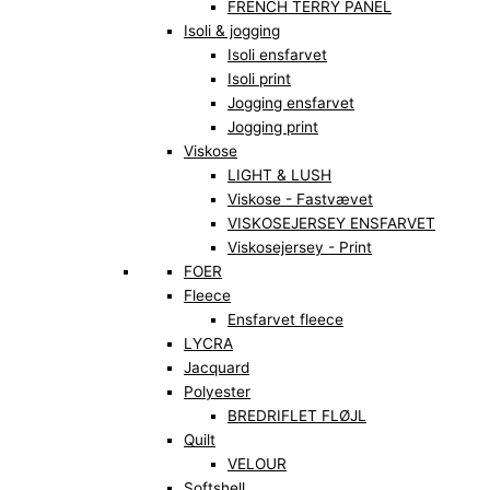
FRENCH TERRY PANEL
Isoli & jogging
Isoli ensfarvet
Isoli print
Jogging ensfarvet
Jogging print
Viskose
LIGHT & LUSH
Viskose - Fastvævet
VISKOSEJERSEY ENSFARVET
Viskosejersey - Print
FOER
Fleece
Ensfarvet fleece
LYCRA
Jacquard
Polyester
BREDRIFLET FLØJL
Quilt
VELOUR
Softshell