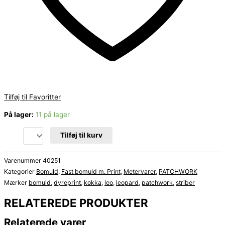
Tilføj til Favoritter
På lager:
11 på lager
Tilføj til kurv
Varenummer
40251
Kategorier
Bomuld
,
Fast bomuld m. Print
,
Metervarer
,
PATCHWORK
Mærker
bomuld
,
dyreprint
,
kokka
,
leo
,
leopard
,
patchwork
,
striber
RELATEREDE PRODUKTER
Relaterede varer