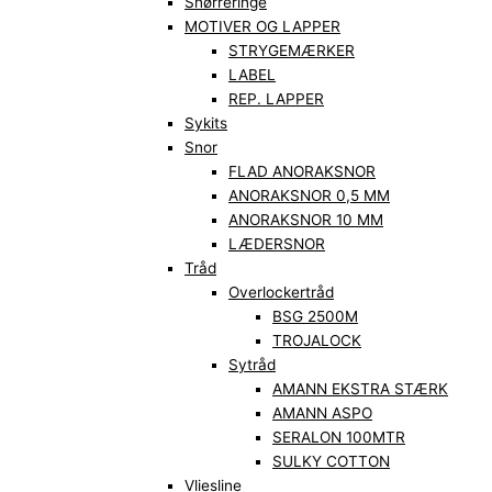
Snørreringe
MOTIVER OG LAPPER
STRYGEMÆRKER
LABEL
REP. LAPPER
Sykits
Snor
FLAD ANORAKSNOR
ANORAKSNOR 0,5 MM
ANORAKSNOR 10 MM
LÆDERSNOR
Tråd
Overlockertråd
BSG 2500M
TROJALOCK
Sytråd
AMANN EKSTRA STÆRK
AMANN ASPO
SERALON 100MTR
SULKY COTTON
Vliesline