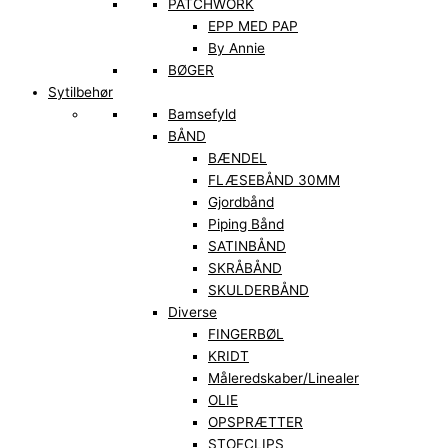
PATCHWORK
EPP MED PAP
By Annie
BØGER
Sytilbehør
Bamsefyld
BÅND
BÆNDEL
FLÆSEBÅND 30MM
Gjordbånd
Piping Bånd
SATINBÅND
SKRÅBÅND
SKULDERBÅND
Diverse
FINGERBØL
KRIDT
Måleredskaber/Linealer
OLIE
OPSPRÆTTER
STOFCLIPS